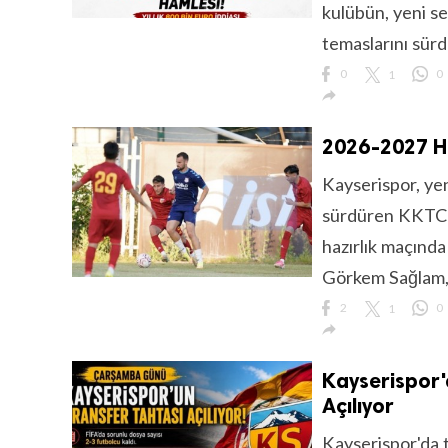
kulübün, yeni s
temaslarını sürdü
0
1
0

2026-2027 Ha
Kayserispor, yen
sürdüren KKTC S
hazırlık maçında
Görkem Sağlam,
2
1
0

Kayserispor
Açılıyor
Kayserispor'da t