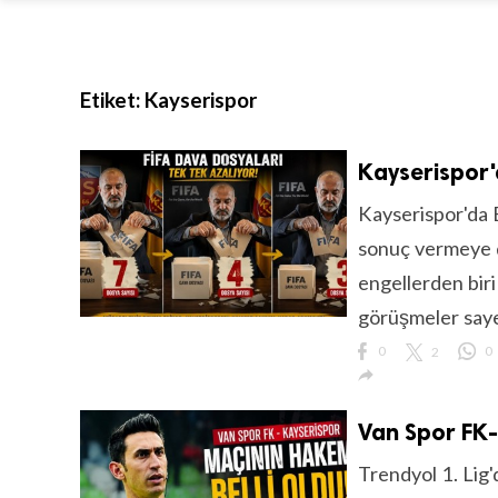
Etiket:
Kayserispor
Kayserispor'd
Kayserispor'da 
sonuç vermeye 
engellerden biri
görüşmeler saye
0
2
0

Van Spor FK-
Trendyol 1. Li