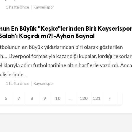
1 hafta önce
Kayserispor
nun En Büyük "Keşke"lerinden Biri: Kayserispor
lah'ı Kaçırdı mı?!-Ayhan Baynal
olunun en büyük yıldızlarından biri olarak gösterilen
 Liverpool formasıyla kazandığı kupalar, kırdığı rekorlar
ıklarıyla adını futbol tarihine altın harflerle yazdırdı. Anc
lislerinde...
1 hafta önce
Kayserispor
...
6
7
8
9
10
120
121
»