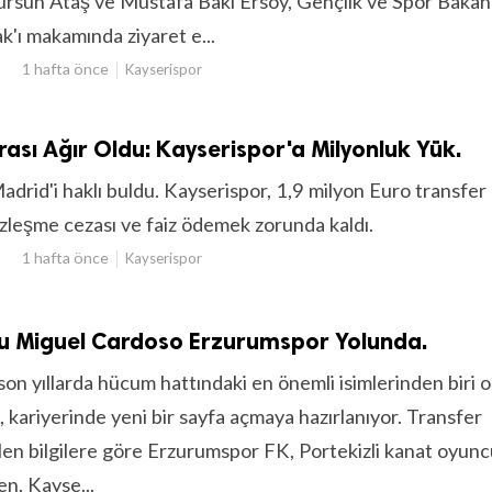
Dursun Ataş ve Mustafa Baki Ersoy, Gençlik ve Spor Bakanı
'ı makamında ziyaret e...
1 hafta önce
Kayserispor
ası Ağır Oldu: Kayserispor'a Milyonluk Yük.
adrid'i haklı buldu. Kayserispor, 1,9 milyon Euro transfer
zleşme cezası ve faiz ödemek zorunda kaldı.
1 hafta önce
Kayserispor
lu Miguel Cardoso Erzurumspor Yolunda.
on yıllarda hücum hattındaki en önemli isimlerinden biri o
kariyerinde yeni bir sayfa açmaya hazırlanıyor. Transfer
len bilgilere göre Erzurumspor FK, Portekizli kanat oyun
n, Kayse...