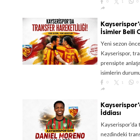
0
1
0

Kayserispor'd
İsimler Belli 
Yeni sezon önce
Kayserispor, tra
prensipte anlaş
isimlerin durumu
0
1
0

Kayserispor'
İddiası
Kayserispor'da 
nezdindeki trans