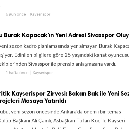
.
6 gün önce
Kayserispor
u Burak Kapacak'ın Yeni Adresi Sivasspor Olu
yeni sezon kadro planlamasında yer almayan Burak Kapaca
eşiyor. Edinilen bilgilere göre 25 yaşındaki kanat oyuncusu
ekiplerinden Sivasspor ile prensip anlaşmasına vardı.
1 hafta önce
Kayserispor
itik Kayserispor Zirvesi: Bakan Bak ile Yeni S
ojeleri Masaya Yatırıldı
übü, yeni sezon öncesinde Ankara'da önemli bir temas
 Kulüp Başkanı Ali Çamlı, Asbaşkan Tufan Koç ile Kayseri