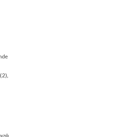
'nde
(2),
zılı