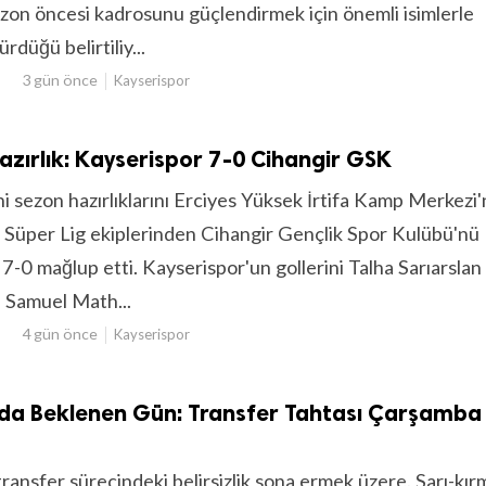
ezon öncesi kadrosunu güçlendirmek için önemli isimlerle
rdüğü belirtiliy...
3 gün önce
Kayserispor
zırlık: Kayserispor 7-0 Cihangir GSK
i sezon hazırlıklarını Erciyes Yüksek İrtifa Kamp Merkezi
üper Lig ekiplerinden Cihangir Gençlik Spor Kulübü'nü
 7-0 mağlup etti. Kayserispor'un gollerini Talha Sarıarslan 
 Samuel Math...
4 gün önce
Kayserispor
'da Beklenen Gün: Transfer Tahtası Çarşamba
ransfer sürecindeki belirsizlik sona ermek üzere. Sarı-kırmı