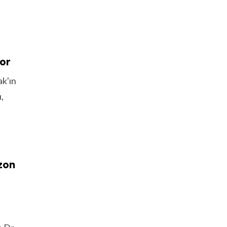
yor
k'ın
,
ezon