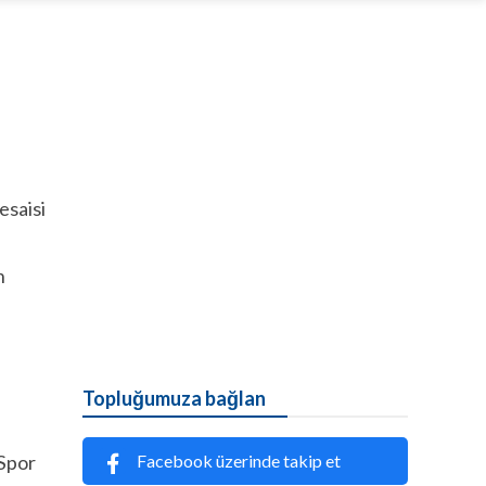
esaisi
n
Topluğumuza bağlan
Facebook üzerinde takip et
Spor