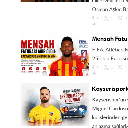
milletvekilleri 
Osman Aşkın Bak
0
1
0

Mensah Fatur
FIFA, Atlético M
250 bin Euro sö
0
1
1

Kayserispor
Kayserispor'un s
Miguel Cardoso, 
kulislerinden ge
anlaşma sağlarke