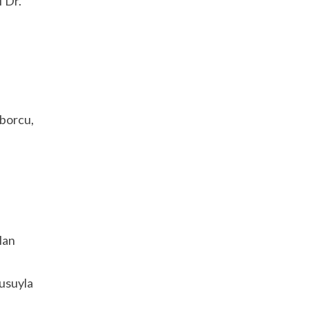
 Dr.
 borcu,
lan
cusuyla