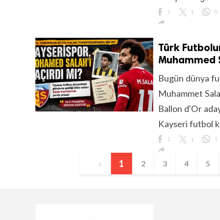
1
1
0

Türk Futbolu
Muhammed Sa
Bugün dünya futb
Muhammet Salah…
Ballon d'Or adayl
Kayseri futbol ku
1
1
1

«
1
2
3
4
5