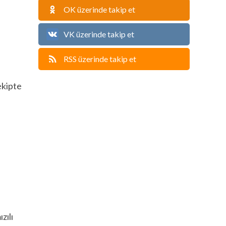
OK üzerinde takip et
VK üzerinde takip et
RSS üzerinde takip et
n
ekipte
zılı