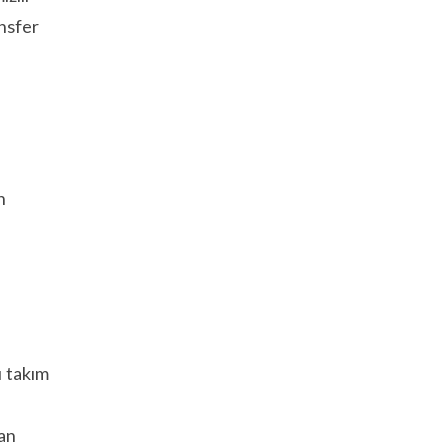
nsfer
n
ı takım
lan