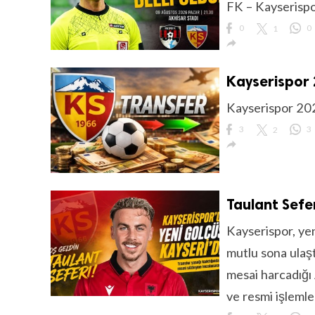
FK – Kayserispo
0
1
0

Kayserispor
lıdır.
Kayserispor 20
3
2
3

Taulant Sefe
Kayserispor, ye
mutlu sona ulaşt
mesai harcadığı
ve resmi işlemler