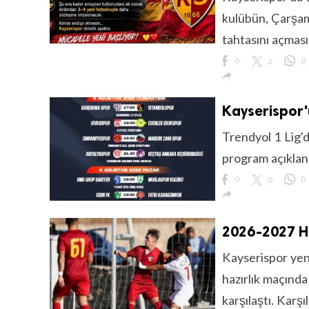
kulübün, Çarşam
tahtasını açması
0
2
0

Kayserispor'u
Trendyol 1 Lig'
program açıklanm
0
0
0

2026-2027 Ha
Kayserispor yeni
hazırlık maçınd
karşılaştı. Karşıl