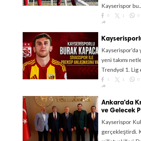
Kayserispor bu..
0
1
0

Kayserisporl
Kayserispor'da 
yeni takımı netl
Trendyol 1. Lig 
1
1
0

Ankara'da Kr
ve Gelecek Pr
Kayserispor Kul
gerçekleştirdi.