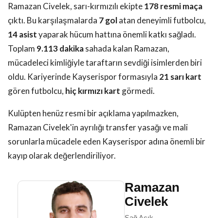
Ramazan Civelek, sarı-kırmızılı ekipte
178 resmi maça
çıktı. Bu karşılaşmalarda
7 gol
atan deneyimli futbolcu,
14 asist
yaparak hücum hattına önemli katkı sağladı.
Toplam
9.113 dakika
sahada kalan Ramazan,
mücadeleci kimliğiyle taraftarın sevdiği isimlerden biri
oldu. Kariyerinde Kayserispor formasıyla
21 sarı kart
gören futbolcu,
hiç kırmızı kart
görmedi.
Kulüpten henüz resmi bir açıklama yapılmazken,
Ramazan Civelek'in ayrılığı transfer yasağı ve mali
sorunlarla mücadele eden Kayserispor adına önemli bir
kayıp olarak değerlendiriliyor.
Ramazan
Civelek
Sağ Açık