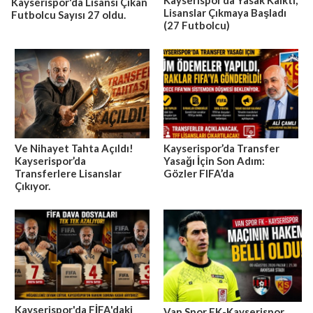
Kayserispor’da Yasak Kalktı,
Kayserispor'da Lisansı Çıkan
Lisanslar Çıkmaya Başladı
Futbolcu Sayısı 27 oldu.
(27 Futbolcu)
Ve Nihayet Tahta Açıldı!
Kayserispor’da Transfer
Kayserispor’da
Yasağı İçin Son Adım:
Transferlere Lisanslar
Gözler FIFA’da
Çıkıyor.
Kayserispor'da FİFA'daki
Van Spor FK-Kayserispor