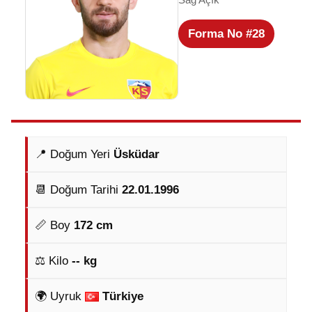
Forma No #28
📍 Doğum Yeri
Üsküdar
📆 Doğum Tarihi
22.01.1996
📏 Boy
172 cm
⚖️ Kilo
-- kg
🌍 Uyruk
Türkiye