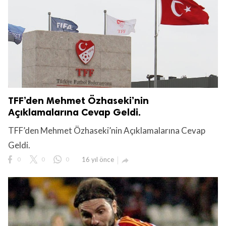
TFF’den Mehmet Özhaseki’nin
Açıklamalarına Cevap Geldi.
TFF’den Mehmet Özhaseki’nin Açıklamalarına Cevap
Geldi.
0
0
0
16 yıl önce
