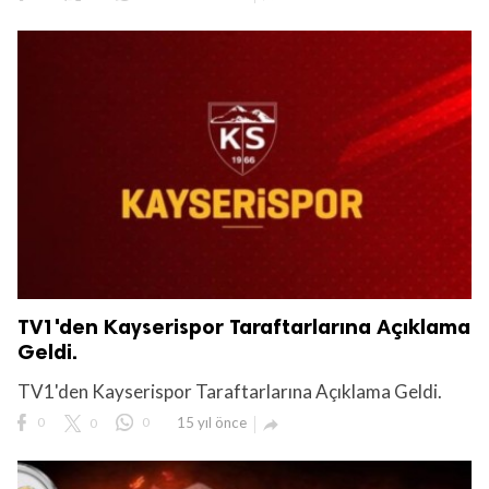
TV1'den Kayserispor Taraftarlarına Açıklama
Geldi.
TV1'den Kayserispor Taraftarlarına Açıklama Geldi.
0
0
0
15 yıl önce
