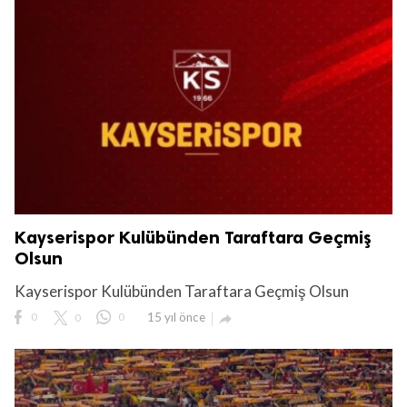
Kayserispor Kulübünden Taraftara Geçmiş
Olsun
Kayserispor Kulübünden Taraftara Geçmiş Olsun
0
0
0
15 yıl önce
