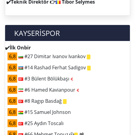
✔️Teknik Direktör 👉
Tibor Selymes
KAYSERİSPOR
✔️İlk Onbir
6,8
#27 Dimitar Ivanov Ivankov
6,8
#14 Rashad Ferhat Sadigov
6,8
#3 Bülent Bölükbaşı
6,8
#6 Hamed Kavianpour
6,8
#8 Ragıp Basdağ
6,8
#15 Samuel Johnson
6,8
#25 Aydın Toscalı
6,8
#66 Mehmet Topuz