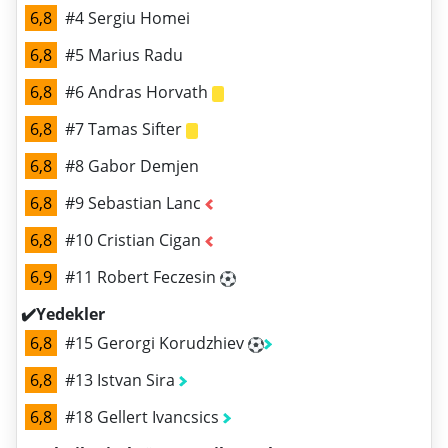
6,8
#4 Sergiu Homei
6,8
#5 Marius Radu
6,8
#6 Andras Horvath
6,8
#7 Tamas Sifter
6,8
#8 Gabor Demjen
6,8
#9 Sebastian Lanc
6,8
#10 Cristian Cigan
6,9
#11 Robert Feczesin
✔️Yedekler
6,8
#15 Gerorgi Korudzhiev
6,8
#13 Istvan Sira
6,8
#18 Gellert Ivancsics