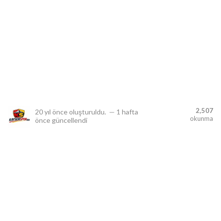
lıdır.
2,507
20 yıl önce
oluşturuldu.
—
1 hafta
okunma
önce
güncellendi