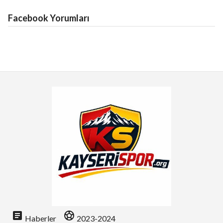
Facebook Yorumları
article
sports_soccer
Haberler
2023-2024