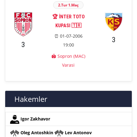
2.Tur 1.Maç
🏆 İNTER TOTO
KUPASI 🇹🇷
⏰ 01-07-2006
3
3
19:00
🏟️ Sopron (MAC)
Varasi
Hakemler
Igor Zakhavor
Oleg Antoshkin
Lev Antonov