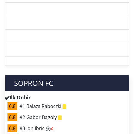
SOPRON FC
✔️İlk Onbir
6,8
#1 Balazs Raboczki
6,8
#2 Gabor Bagoly
6,8
#3 Ion Ibric