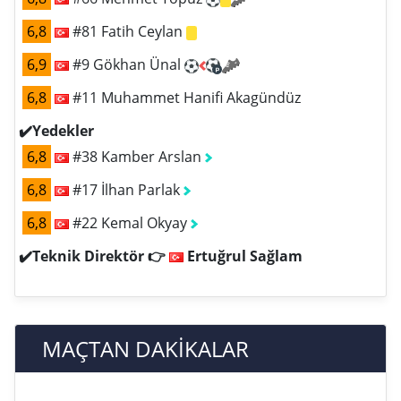
6,8
#81 Fatih Ceylan
6,9
#9 Gökhan Ünal
6,8
#11 Muhammet Hanifi Akagündüz
✔️Yedekler
6,8
#38 Kamber Arslan
6,8
#17 İlhan Parlak
6,8
#22 Kemal Okyay
✔️Teknik Direktör 👉
Ertuğrul Sağlam
MAÇTAN DAKİKALAR