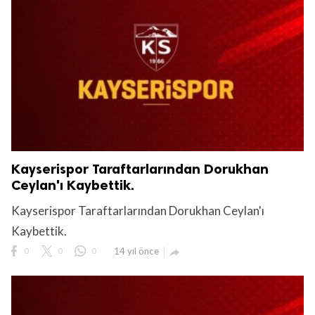
Kayserispor Taraftarlarından Dorukhan
Ceylan'ı Kaybettik.
Kayserispor Taraftarlarından Dorukhan Ceylan'ı
Kaybettik.
0
0
0
14 yıl önce
