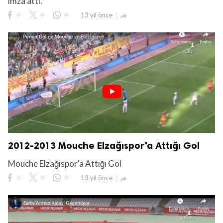
imza attı.
0
0
0
13 yıl önce

2012-2013 Mouche Elzağıspor'a Attığı Gol
Mouche Elzağıspor'a Attığı Gol
0
0
0
13 yıl önce
