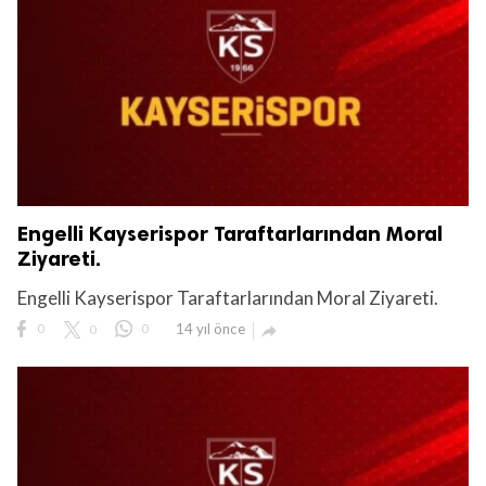
Engelli Kayserispor Taraftarlarından Moral
Ziyareti.
Engelli Kayserispor Taraftarlarından Moral Ziyareti.
0
0
0
14 yıl önce
