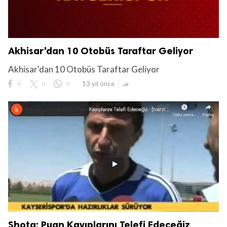
Akhisar'dan 10 Otobüs Taraftar Geliyor
Akhisar'dan 10 Otobüs Taraftar Geliyor
0
0
0
13 yıl önce

Shota: Puan Kayıplarını Telefi Edeceğiz