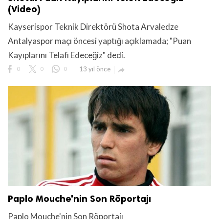
(Video)
Kayserispor Teknik Direktörü Shota Arvaledze
Antalyaspor maçı öncesi yaptığı açıklamada; "Puan
Kayıplarını Telafi Edeceğiz" dedi.
0
0
0
13 yıl önce

Paplo Mouche'nin Son Röportajı
Paplo Mouche'nin Son Röportajı