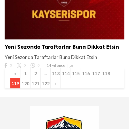
Yeni Sezonda Taraftarlar Buna Dikkat Etsin
Yeni Sezonda Taraftarlar Buna Dikkat Etsin
0
0
0
14 yıl önce

«
1
2
...
113
114
115
116
117
118
119
120
121
122
»