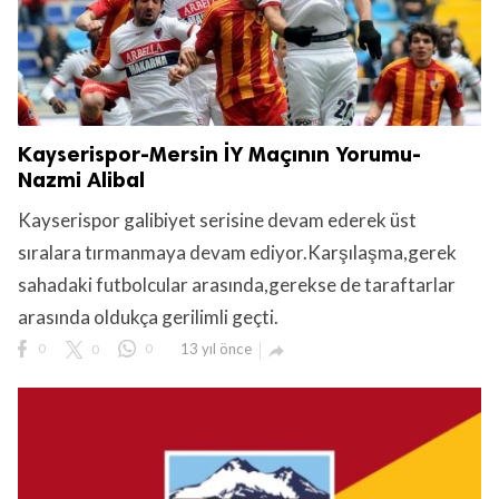
Kayserispor-Mersin İY Maçının Yorumu-
Nazmi Alibal
Kayserispor galibiyet serisine devam ederek üst
sıralara tırmanmaya devam ediyor.Karşılaşma,gerek
sahadaki futbolcular arasında,gerekse de taraftarlar
arasında oldukça gerilimli geçti.
0
0
0
13 yıl önce
