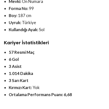
Mevki:
On Numara
Forma No:
99
Boy:
187 cm
Uyruk:
Türkiye
Kullandığı Ayak:
Sol
Kariyer İstatistikleri
57 Resmi Maç
6 Gol
3 Asist
1.014 Dakika
3 Sarı Kart
Kırmızı Kart:
Yok
Ortalama Performans Puanı:
6,68