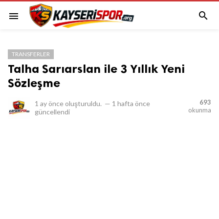

menu
TRANSFERLER
Talha Sarıarslan ile 3 Yıllık Yeni
Sözleşme
693
1 ay önce
oluşturuldu.
—
1 hafta önce
okunma
güncellendi