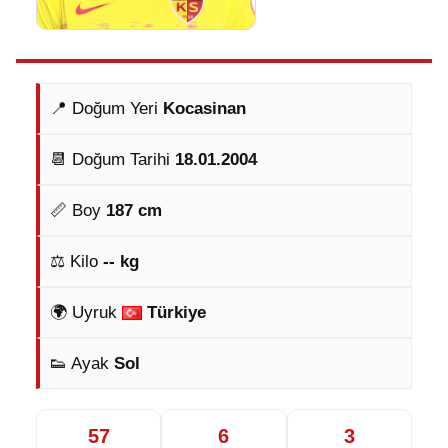
📍 Doğum Yeri
Kocasinan
📆 Doğum Tarihi
18.01.2004
📏 Boy
187 cm
⚖️ Kilo
-- kg
🌍 Uyruk
Türkiye
👟 Ayak
Sol
57
6
3