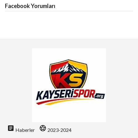
Facebook Yorumları
article
sports_soccer
Haberler
2023-2024