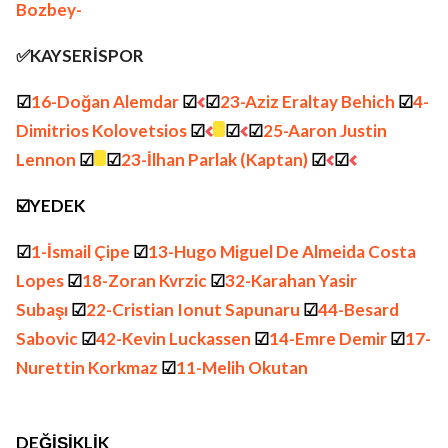
Bozbey-
✅️KAYSERİSPOR
☑
16-Doğan Alemdar
☑
☑
23-Aziz Eraltay Behich
☑
4-
Dimitrios Kolovetsios
☑
☑
☑
25-Aaron Justin
Lennon
☑
☑
23-İlhan Parlak (Kaptan)
☑
☑
☑️YEDEK
☑
1-İsmail Çipe
☑
13-Hugo Miguel De Almeida Costa
Lopes
☑
18-Zoran Kvrzic
☑
32-Karahan Yasir
Subaşı
☑
22-Cristian Ionut Sapunaru
☑
44-Besard
Sabovic
☑
42-Kevin Luckassen
☑
14-Emre Demir
☑
17-
Nurettin Korkmaz
☑
11-Melih Okutan
DEĞİŞİKLİK