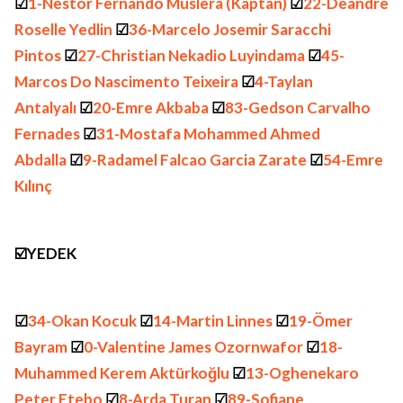
☑
1-Nestor Fernando Muslera (Kaptan)
☑
22-Deandre
Roselle Yedlin
☑
36-Marcelo Josemir Saracchi
Pintos
☑
27-Christian Nekadio Luyindama
☑
45-
Marcos Do Nascimento Teixeira
☑
4-Taylan
Antalyalı
☑
20-Emre Akbaba
☑
83-Gedson Carvalho
Fernades
☑
31-Mostafa Mohammed Ahmed
Abdalla
☑
9-Radamel Falcao Garcia Zarate
☑
54-Emre
Kılınç
☑️YEDEK
☑
34-Okan Kocuk
☑
14-Martin Linnes
☑
19-Ömer
Bayram
☑
0-Valentine James Ozornwafor
☑
18-
Muhammed Kerem Aktürkoğlu
☑
13-Oghenekaro
Peter Etebo
☑
8-Arda Turan
☑
89-Sofiane