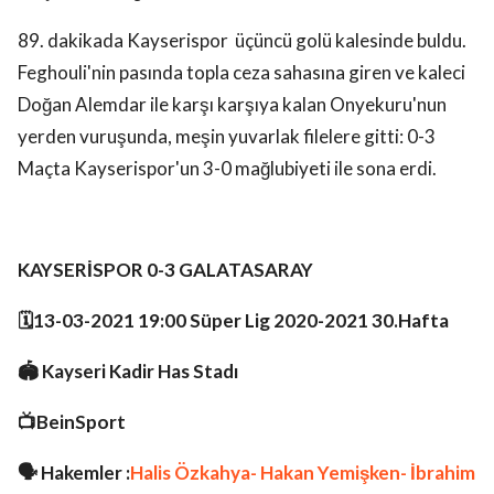
89. dakikada Kayserispor üçüncü golü kalesinde buldu.
Feghouli'nin pasında topla ceza sahasına giren ve kaleci
Doğan Alemdar ile karşı karşıya kalan Onyekuru'nun
yerden vuruşunda, meşin yuvarlak filelere gitti: 0-3
Maçta Kayserispor'un 3-0 mağlubiyeti ile sona erdi.
KAYSERİSPOR 0-3 GALATASARAY
🗓️13-03-2021 19:00 Süper Lig 2020-2021 30.Hafta
🏟️ Kayseri Kadir Has Stadı
📺BeinSport
🗣 Hakemler :
Halis Özkahya-
Hakan Yemişken-
İbrahim