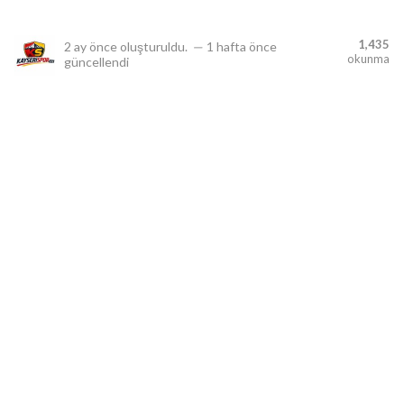
1,435
2 ay önce
oluşturuldu.
—
1 hafta önce
okunma
güncellendi
lıdır.