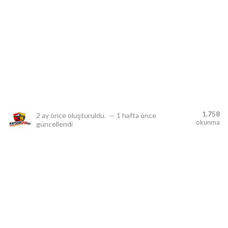
lıdır.
1,758
2 ay önce
oluşturuldu.
—
1 hafta önce
okunma
güncellendi