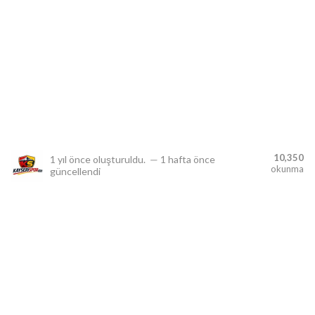
lıdır.
10,350
1 yıl önce
oluşturuldu.
—
1 hafta önce
okunma
güncellendi