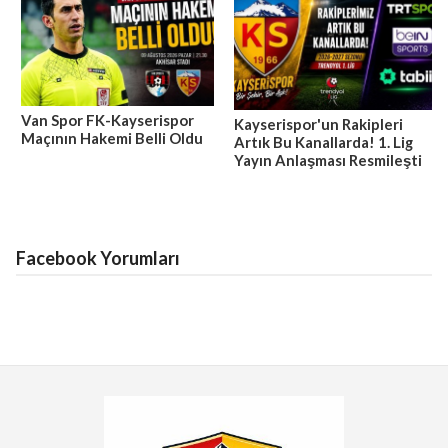
Van Spor FK-Kayserispor
Kayserispor'un Rakipleri
Maçının Hakemi Belli Oldu
Artık Bu Kanallarda! 1. Lig
Yayın Anlaşması Resmileşti
Facebook Yorumları