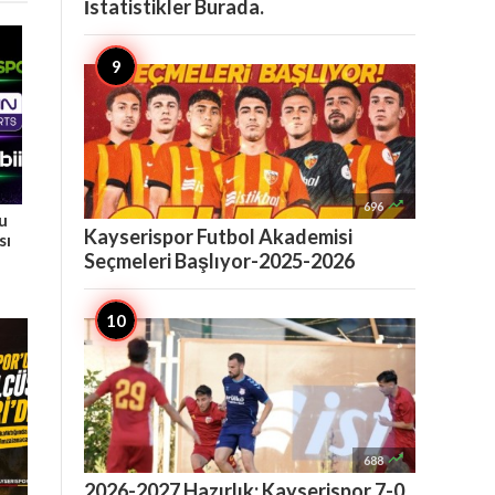
İstatistikler Burada.

696
Bu
Kayserispor Futbol Akademisi
sı
Seçmeleri Başlıyor-2025-2026

688
2026-2027 Hazırlık: Kayserispor 7-0