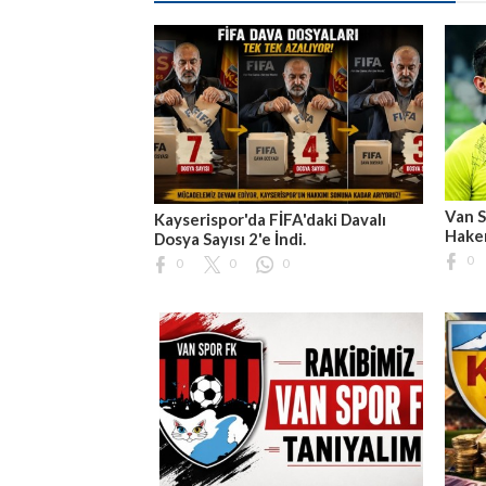
Van S
Kayserispor'da FİFA'daki Davalı
Hakem
Dosya Sayısı 2'e İndi.
0
0
0
0