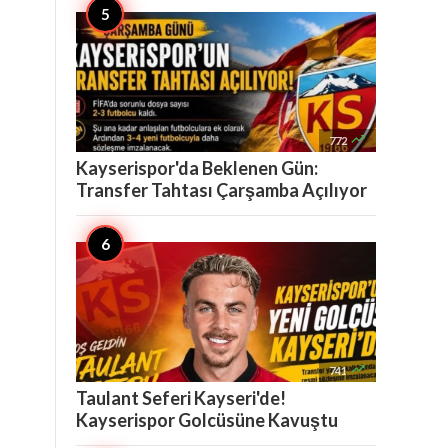

772
Kayserispor'da Beklenen Gün:
Transfer Tahtası Çarşamba Açılıyor

741
Taulant Seferi Kayseri'de!
Kayserispor Golcüsüne Kavuştu