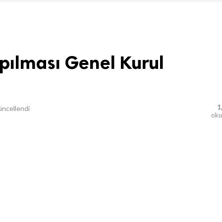
pılması Genel Kurul
1
ncellendi
ok