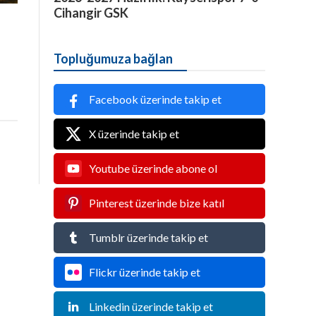
Cihangir GSK
u
Topluğumuza bağlan
Facebook üzerinde takip et
X üzerinde takip et
Youtube üzerinde abone ol
Pinterest üzerinde bize katıl
Tumblr üzerinde takip et
Flickr üzerinde takip et
Linkedin üzerinde takip et