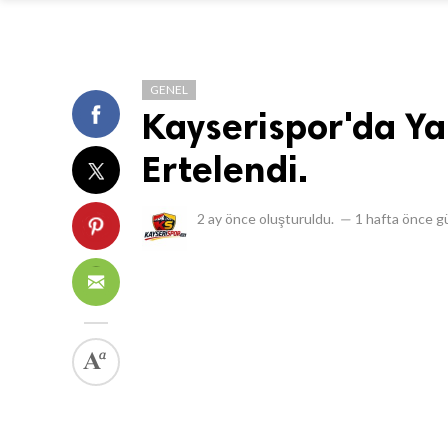
GENEL
Kayserispor'da Ya
Ertelendi.
2 ay önce
oluşturuldu.
—
1 hafta önce
gü