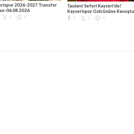
rispor 2026-2027 Transfer
Taulant Seferi Kayseri'de!
ası-06.08.2026
Kayserispor Golcüsüne Kavuşt
0
0
0
0
0