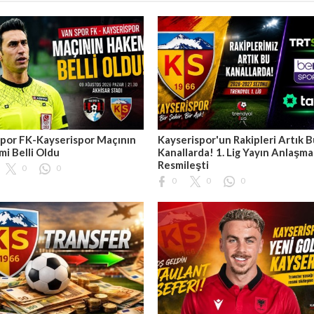
por FK-Kayserispor Maçının
Kayserispor'un Rakipleri Artık 
i Belli Oldu
Kanallarda! 1. Lig Yayın Anlaşma
Resmileşti
0
0
0
0
0