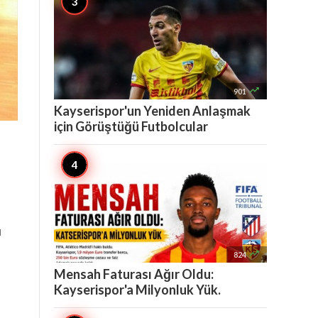

901
Kayserispor'un Yeniden Anlaşmak
için Görüştüğü Futbolcular
ı

824
Mensah Faturası Ağır Oldu:
Kayserispor'a Milyonluk Yük.