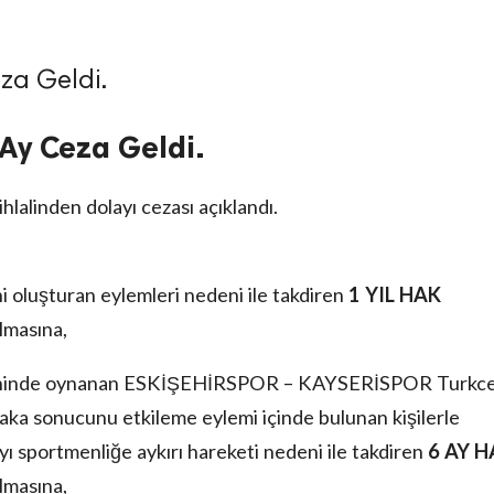
eza Geldi.
6 Ay Ceza Geldi.
hlalinden dolayı cezası açıklandı.
lini oluşturan eylemleri nedeni ile takdiren
1 YIL HAK
ılmasına,
rihinde oynanan ESKİŞEHİRSPOR – KAYSERİSPOR Turkce
ka sonucunu etkileme eylemi içinde bulunan kişilerle
ı sportmenliğe aykırı hareketi nedeni ile takdiren
6 AY H
ılmasına,