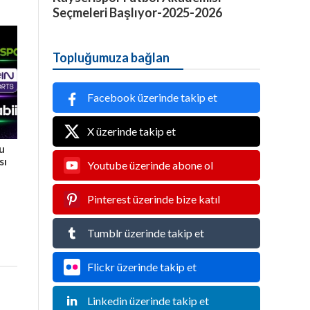
Seçmeleri Başlıyor-2025-2026
Topluğumuza bağlan
Facebook üzerinde takip et
X üzerinde takip et
Bu
sı
Youtube üzerinde abone ol
Pinterest üzerinde bize katıl
Tumblr üzerinde takip et
Flickr üzerinde takip et
Linkedin üzerinde takip et