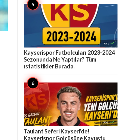

798
Kayserispor Futbolcuları 2023-2024
Sezonunda Ne Yaptılar? Tüm
İstatistikler Burada.

794
Taulant Seferi Kayseri'de!
Kayserispor Golcüsüne Kavuştu