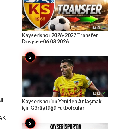

1,973
Kayserispor 2026-2027 Transfer
Dosyası-06.08.2026

1,132
ll
Kayserispor'un Yeniden Anlaşmak
için Görüştüğü Futbolcular
AK