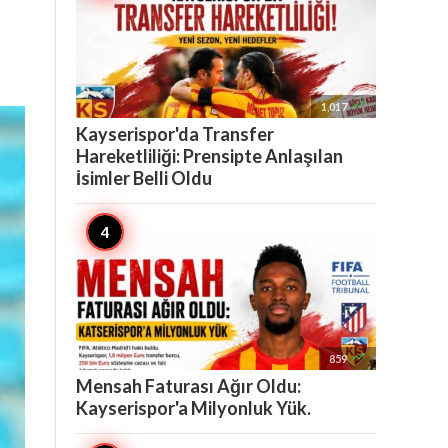

1,017
Kayserispor'da Transfer
Hareketliliği: Prensipte Anlaşılan
İsimler Belli Oldu

859
Mensah Faturası Ağır Oldu:
Kayserispor'a Milyonluk Yük.