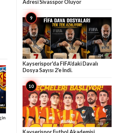
Adresi Sivasspor Oluyor

734
Kayserispor'da FİFA'daki Davalı
Dosya Sayısı 2'e İndi.
çin

733
Kayserispor Futbol Akademisi