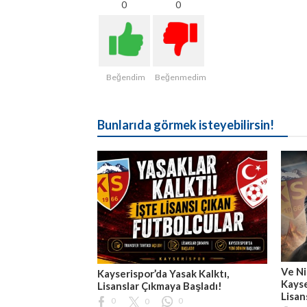
0
0
Beğendim
Beğenmedim
Bunlarıda görmek isteyebilirsin!
Ve Ni
Kayserispor’da Yasak Kalktı,
Kayse
Lisanslar Çıkmaya Başladı!
Lisan
0
0
0