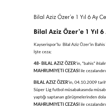
Bilal Aziz Özer’e 1 Yıl 6 Ay C
Bilal Aziz Özer’e 1 Yıl 
lıdır.
Kayserispor’lu Bilal Aziz Özer’in Bahis i
İşte ceza;
48-
BİLAL AZİZ ÖZER
‘in, “bahis” ihla
MAHRUMİYETİ CEZASI
ile cezalandır
BİLAL AZİZ ÖZER
‘in, 04.10.2009 ta
Süper Lig futbol müsabakasında müsaba
yaptığı saptanan görüşmelerinden dolay
MAHRUMİYETİ CEZASI
ile cezalandır