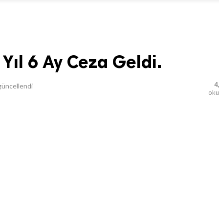
 Yıl 6 Ay Ceza Geldi.
4
üncellendi
ok