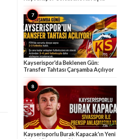

791
Kayserispor'da Beklenen Gün:
Transfer Tahtası Çarşamba Açılıyor

736
Kayserisporlu Burak Kapacak'ın Yeni