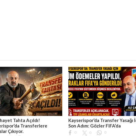
hayet Tahta Açıldı!
Kayserispor’da Transfer Yasağı İ
rispor’da Transferlere
Son Adım: Gözler FIFA’da
slar Çıkıyor.
0
0
0