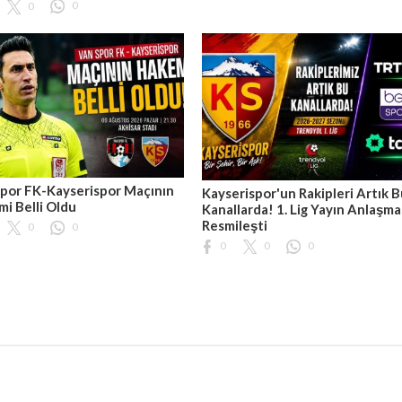
0
0
por FK-Kayserispor Maçının
Kayserispor'un Rakipleri Artık 
i Belli Oldu
Kanallarda! 1. Lig Yayın Anlaşma
Resmileşti
0
0
0
0
0