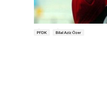
PFDK
Bilal Aziz Özer