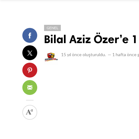
GENEL
Bilal Aziz Özer’e 1
15 yıl önce
oluşturuldu.
—
1 hafta önce
g