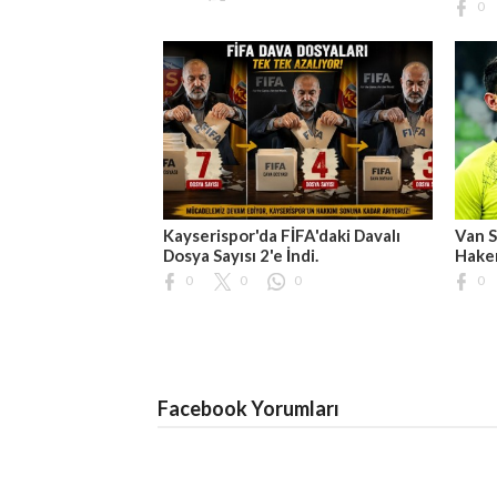
0
Kayserispor'da FİFA'daki Davalı
Van S
Dosya Sayısı 2'e İndi.
Hakem
0
0
0
0
Facebook Yorumları