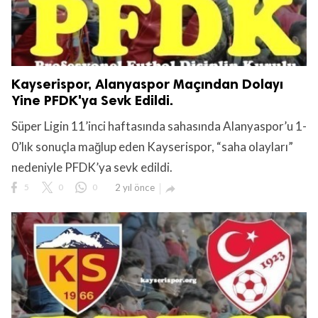
Kayserispor, Alanyaspor Maçından Dolayı
Yine PFDK'ya Sevk Edildi.
Süper Ligin 11’inci haftasında sahasında Alanyaspor’u 1-
0’lık sonuçla mağlup eden Kayserispor, “saha olayları”
nedeniyle PFDK’ya sevk edildi.
5
0
0
2 yıl önce
