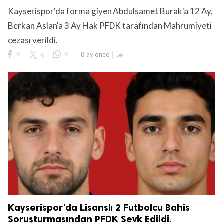
Kayserispor'da forma giyen Abdulsamet Burak'a 12 Ay,
Berkan Aslan'a 3 Ay Hak PFDK tarafından Mahrumiyeti
cezası verildi.
0
0
0
8 ay önce

lıdır.
Kayserispor'da Lisanslı 2 Futbolcu Bahis
Soruşturmasından PFDK Sevk Edildi.