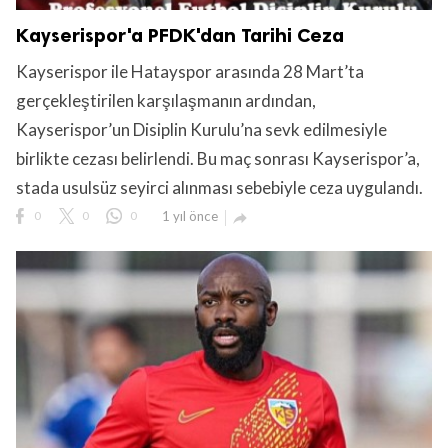
Kayserispor'a PFDK'dan Tarihi Ceza
Kayserispor ile Hatayspor arasında 28 Mart’ta
gerçekleştirilen karşılaşmanın ardından,
Kayserispor’un Disiplin Kurulu’na sevk edilmesiyle
birlikte cezası belirlendi. Bu maç sonrası Kayserispor’a,
stada usulsüz seyirci alınması sebebiyle ceza uygulandı.
0
0
0
1 yıl önce
