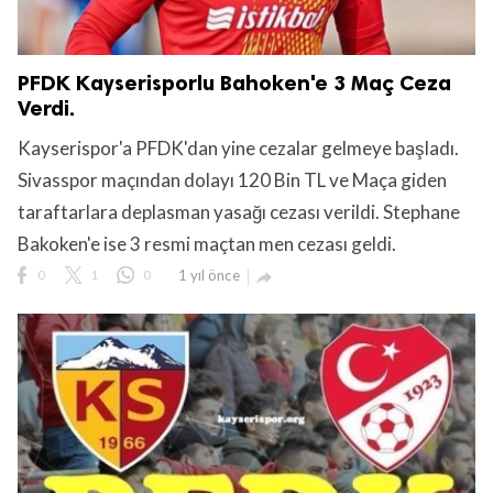
PFDK Kayserisporlu Bahoken'e 3 Maç Ceza
Verdi.
Kayserispor'a PFDK'dan yine cezalar gelmeye başladı.
Sivasspor maçından dolayı 120 Bin TL ve Maça giden
taraftarlara deplasman yasağı cezası verildi. Stephane
Bakoken'e ise 3 resmi maçtan men cezası geldi.
0
1
0
1 yıl önce
