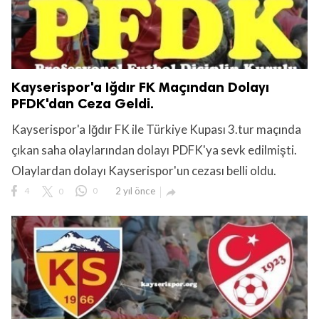
Kayserispor'a Iğdır FK Maçından Dolayı
PFDK'dan Ceza Geldi.
Kayserispor'a Iğdır FK ile Türkiye Kupası 3.tur maçında
çıkan saha olaylarından dolayı PDFK'ya sevk edilmişti.
Olaylardan dolayı Kayserispor'un cezası belli oldu.
4
0
0
2 yıl önce
