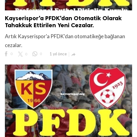
Kayserispor'a PFDK'dan Otomatik Olarak
Tahakkuk Ettirilen Yeni Cezalar.
Artık Kayserispor'a PFDK'dan otomatikeğe bağlanan
cezalar.
0
0
0
1 yıl önce
