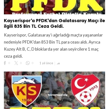
Kayserispor'a PFDK'dan Galatasaray Maçı ile
ilgili 835 Bin TL Ceza Geldi.
Kayserispor, Galatasaray’ı ağırladığı maçta yaşananlar
nedeniyle PFDK’dan 853 Bin TL para ceası aldı. Ayrıca
Kuzey Alt B, C, D bloklarda yer alan seyircilere 1 maç
ceza geldi.
0
0
0
1 yıl önce
