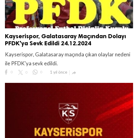
Kayserispor, Galatasaray Maçından Dolayı
PFDK'ya Sevk Edildi 24.12.2024
Kayserispor, Galatasaray maçında çıkan olaylar nedeni
ile PFDK'ya sevk edildi.
0
0
0
1 yıl önce
