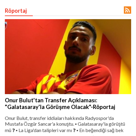

Röportaj
Onur Bulut'tan Transfer Açıklaması:
"Galatasaray'la Görüşme Olacak"-Röportaj
Onur Bulut, transfer iddiaları hakkında Radyospor'da
Mustafa Özgür Sancar'a konuştu. ▪️ Galatasaray'la görüştü
mü ❓ ▪️ La Liga'dan talipleri var mı ❓ ▪️ En beğendiği sağ bek