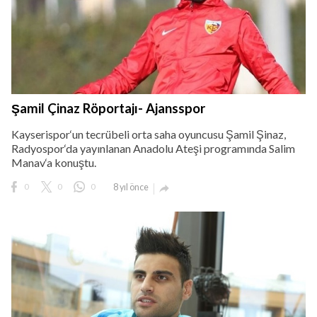
Şamil Çinaz Röportajı- Ajansspor
Kayserispor‘un tecrübeli orta saha oyuncusu Şamil Şinaz,
Radyospor‘da yayınlanan Anadolu Ateşi programında Salim
Manav‘a konuştu.
0
0
0
8 yıl önce
