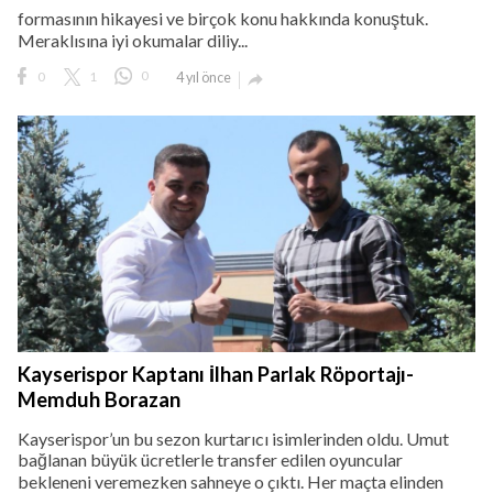
formasının hikayesi ve birçok konu hakkında konuştuk.
Meraklısına iyi okumalar diliy...
0
1
0
4 yıl önce

Kayserispor Kaptanı İlhan Parlak Röportajı-
Memduh Borazan
Kayserispor’un bu sezon kurtarıcı isimlerinden oldu. Umut
bağlanan büyük ücretlerle transfer edilen oyuncular
bekleneni veremezken sahneye o çıktı. Her maçta elinden