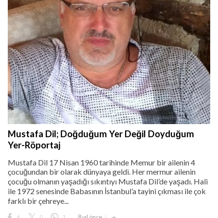
Mustafa Dil; Doğduğum Yer Değil Doyduğum
Yer-Röportaj
Mustafa Dil 17 Nisan 1960 tarihinde Memur bir ailenin 4
çocuğundan bir olarak dünyaya geldi. Her mermur ailenin
çocuğu olmanın yaşadığı sıkıntıyı Mustafa Dil’de yaşadı. Hali
ile 1972 senesinde Babasının İstanbul’a tayini çıkması ile çok
farklı bir çehreye...
6
0
1
8 yıl önce