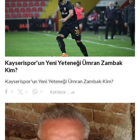
Kayserispor'un Yeni Yeteneği Ümran Zambak
Kim?
Kayserispor'un Yeni Yeteneği Ümran Zambak Kim?
0
0
0
6 yıl önce
