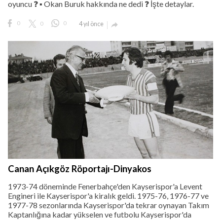
oyuncu ❓ ▪️ Okan Buruk hakkında ne dedi ❓ İşte detaylar.
0
0
0
4 yıl önce

Canan Açıkgöz Röportajı-Dinyakos
1973-74 döneminde Fenerbahçe'den Kayserispor'a Levent
Engineri ile Kayserispor'a kiralık geldi. 1975-76, 1976-77 ve
1977-78 sezonlarında Kayserispor'da tekrar oynayan Takım
Kaptanlığına kadar yükselen ve futbolu Kayserispor'da