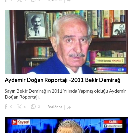

Aydemir Doğan Röportajı -2011 Bekir Demirağ
Sayın Bekir Demirağ’ın 2011 Yılında Yapmış olduğu Aydemir
Doğan Röportajı.
0
0
2
8 yıl önce
