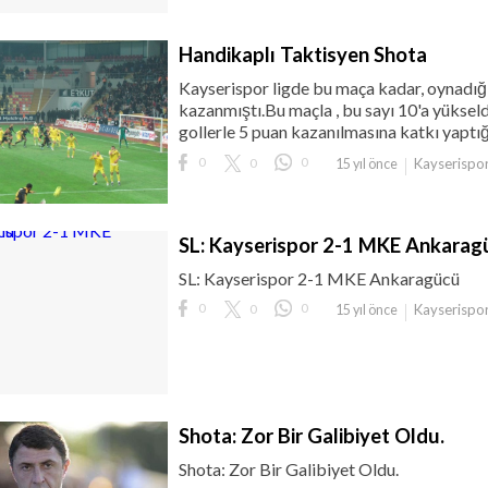
Handikaplı Taktisyen Shota
Kayserispor ligde bu maça kadar, oynadığı
kazanmıştı.Bu maçla , bu sayı 10'a yükseld
gollerle 5 puan kazanılmasına katkı yaptığ
0
0
0
Kayserispo
15 yıl önce
SL: Kayserispor 2-1 MKE Ankarag
SL: Kayserispor 2-1 MKE Ankaragücü
0
0
0
Kayserispo
15 yıl önce
Shota: Zor Bir Galibiyet Oldu.
Shota: Zor Bir Galibiyet Oldu.