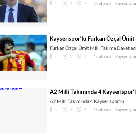
0
0
0
Kayserispo
15 yıl önce
Kayserispor'lu Furkan Özçal Ümit 
Furkan Özçal Ümit Milli Takıma Davet edi
0
1
0
Kayserispo
15 yıl önce
A2 Milli Takımında 4 Kayserispor'
A2 Milli Takımında 4 Kayserispor'lu
0
0
0
Kayserispo
15 yıl önce