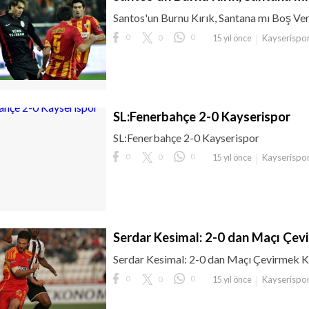
Santos'un Burnu Kırık, Santana mı Boş Ve
0
0
0
Kayserispo
15 yıl önce
SL:Fenerbahçe 2-0 Kayserispor
SL:Fenerbahçe 2-0 Kayserispor
0
0
0
Kayserispo
15 yıl önce
Serdar Kesimal: 2-0 dan Maçı Çevi
Serdar Kesimal: 2-0 dan Maçı Çevirmek K
0
0
0
Kayserispo
15 yıl önce