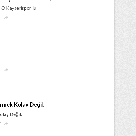
r O Kayserispor'lu
r

r

rmek Kolay Değil.
olay Değil.
r
