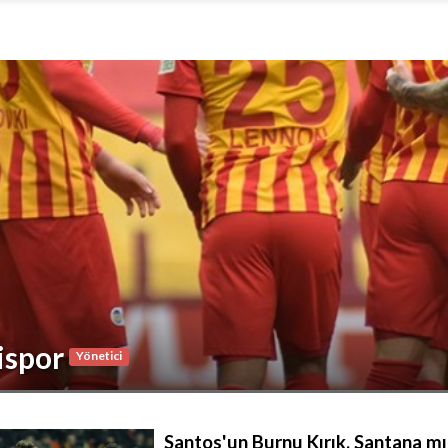
ispor
Yönetici
Santos'un Burnu Kırık, Santana mı