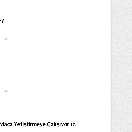
n?
r

r

Maça Yetiştirmeye Çalışıyoruz.