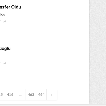
nsfer Oldu
ldu
r

ioğlu
r

15
416
...
463
464
»