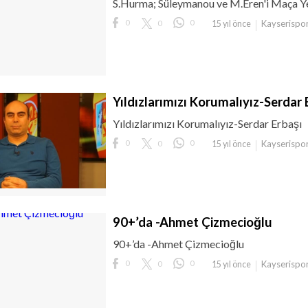
S.Hurma; Süleymanou ve M.Eren'i Maça Ye
0
0
0
Kayserispo
15 yıl önce
Yıldızlarımızı Korumalıyız-Serdar 
Yıldızlarımızı Korumalıyız-Serdar Erbaşı
0
0
0
Kayserispo
15 yıl önce
90+’da -Ahmet Çizmecioğlu
90+’da -Ahmet Çizmecioğlu
0
0
0
Kayserispo
15 yıl önce