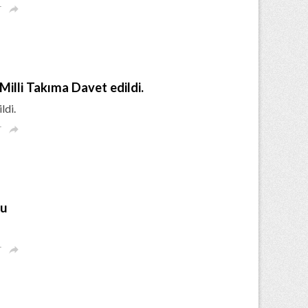
r

Milli Takıma Davet edildi.
ldi.
r

lu
r
