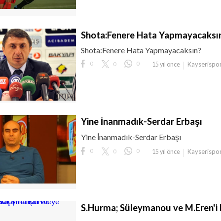
Shota:Fenere Hata Yapmayacaksı
Shota:Fenere Hata Yapmayacaksın?
0
0
0
Kayserispo
15 yıl önce
Yine İnanmadık-Serdar Erbaşı
Yine İnanmadık-Serdar Erbaşı
0
0
0
Kayserispo
15 yıl önce
S.Hurma; Süleymanou ve M.Eren'i 