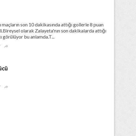
 maçların son 10 dakikasında attığı gollerle 8 puan
i.Bireysel olarak Zalayeta'nın son dakikalarda attığı
ı görülüyor bu anlamda.T...
r

ücü
r
