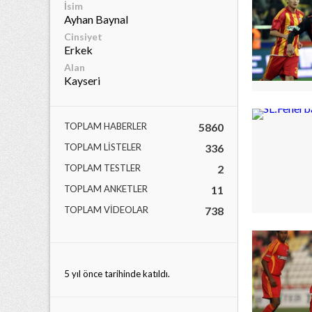
İsim
Ayhan Baynal
Cinsiyet
Erkek
Alan
Kayseri
lıdır.
TOPLAM HABERLER
5860
TOPLAM LISTELER
336
TOPLAM TESTLER
2
TOPLAM ANKETLER
11
TOPLAM VIDEOLAR
738
5 yıl önce tarihinde katıldı.