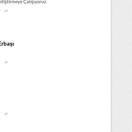
tiştirmeye Çalışıyoruz.
r

Erbaşı
r

r
