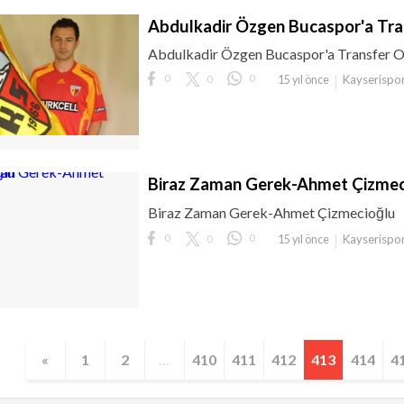
Abdulkadir Özgen Bucaspor'a Tra
Abdulkadir Özgen Bucaspor'a Transfer O
0
0
0
Kayserispo
15 yıl önce
Biraz Zaman Gerek-Ahmet Çizmec
Biraz Zaman Gerek-Ahmet Çizmecioğlu
0
0
0
Kayserispo
15 yıl önce
«
1
2
...
410
411
412
413
414
4