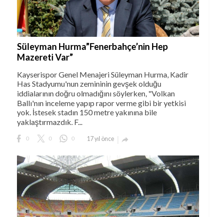
Süleyman Hurma”Fenerbahçe’nin Hep
Mazereti Var”
Kayserispor Genel Menajeri Süleyman Hurma, Kadir
Has Stadyumu'nun zemininin gevşek olduğu
iddialarının doğru olmadığını söylerken, "Volkan
Ballı'nın inceleme yapıp rapor verme gibi bir yetkisi
yok. İstesek stadın 150 metre yakınına bile
yaklaştırmazdık. F...
0
0
0
17 yıl önce
