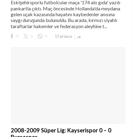
Eskişehirsporlu futbolcular maça '174 alo gıda' yazılı
pankartla çıktı. Maç öncesinde Hollanda'da meydana
gelen uçak kazasında hayatını kaybedenler anısına
saygı duruşunda bulunuldu. Bu arada, kırmızı siyahlı
taraftarlar hakemler ve federasyon aleyhine t...
0
0
0
17 yıl önce
