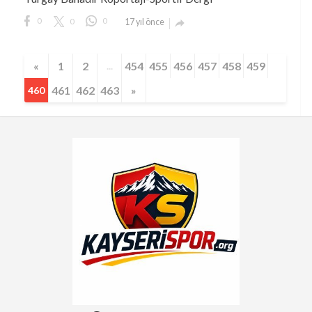
Turgay Bahadır Röportajı-Sportif Dergi
Turgay Bahadır Röportajı-Sportif Dergi
0
0
0
17 yıl önce

«
1
2
454
455
456
457
458
459
...
461
462
463
»
460