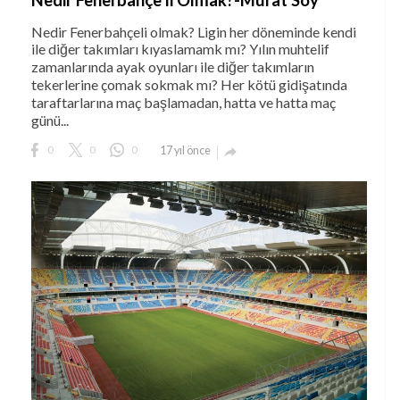
Nedir Fenerbahçe’li Olmak?-Murat Soy
Nedir Fenerbahçeli olmak? Ligin her döneminde kendi
ile diğer takımları kıyaslamamk mı? Yılın muhtelif
zamanlarında ayak oyunları ile diğer takımların
tekerlerine çomak sokmak mı? Her kötü gidişatında
taraftarlarına maç başlamadan, hatta ve hatta maç
günü...
0
0
0
17 yıl önce
