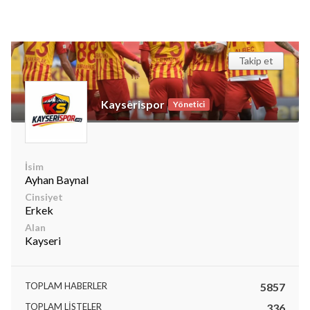
Takip et
Kayserispor
Yönetici
İsim
Ayhan Baynal
Cinsiyet
Erkek
Alan
Kayseri
TOPLAM HABERLER
5857
TOPLAM LISTELER
336