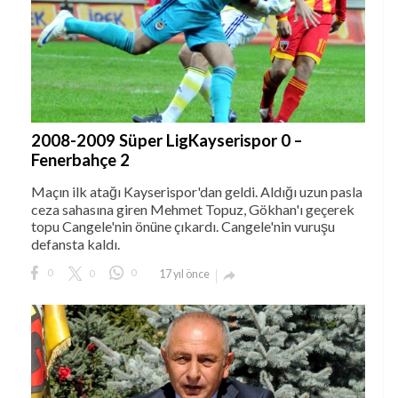
2008-2009 Süper LigKayserispor 0 –
Fenerbahçe 2
Maçın ilk atağı Kayserispor'dan geldi. Aldığı uzun pasla
ceza sahasına giren Mehmet Topuz, Gökhan'ı geçerek
topu Cangele'nin önüne çıkardı. Cangele'nin vuruşu
defansta kaldı.
0
0
0
17 yıl önce
