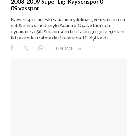
2008-2009 Süper Lig: Kayserispor 0 –
0Sivasspor
Kayserispor'un eski sahasının yıkılması, yeni sahanın da
yetişmemesi nedeniyle Adana 5 Ocak Stadı'nda
oynanan karşılaşmanın son dakikaları gergin geçerken
iki takımda uzatma dakikalarında 10 kişi kaldı.
0
0
0
17 yıl önce
