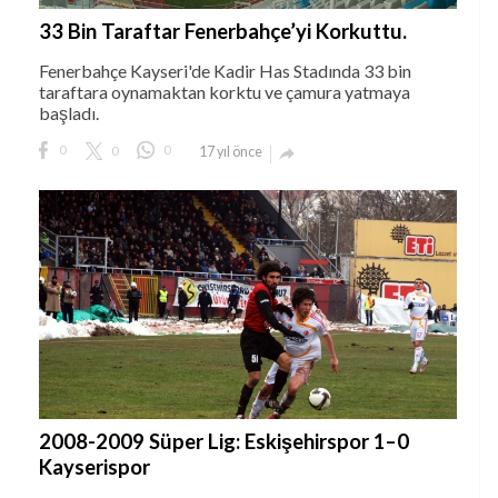
33 Bin Taraftar Fenerbahçe’yi Korkuttu.
Fenerbahçe Kayseri'de Kadir Has Stadında 33 bin
taraftara oynamaktan korktu ve çamura yatmaya
başladı.
0
0
0
17 yıl önce

2008-2009 Süper Lig: Eskişehirspor 1–0
Kayserispor