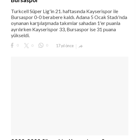
2008-2009 Süper Lig: Kayserispor 0 – 0
Bursaspor
Turkcell Süper Lig'in 21. haftasında Kayserispor ile
Bursaspor 0-0 berabere kaldı. Adana 5 Ocak Stadı'nda
oynanan karşılaşmada takımlar sahadan 1'er puanla
ayrılırken Kayserispor 33, Bursaspor ise 31 puana
yükseldi.
0
0
0
17 yıl önce
