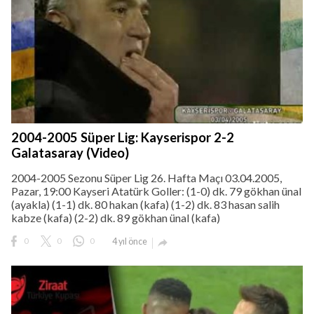
2004-2005 Süper Lig: Kayserispor 2-2
Galatasaray (Video)
2004-2005 Sezonu Süper Lig 26. Hafta Maçı 03.04.2005,
Pazar, 19:00 Kayseri Atatürk Goller: (1-0) dk. 79 gökhan ünal
(ayakla) (1-1) dk. 80 hakan (kafa) (1-2) dk. 83 hasan salih
kabze (kafa) (2-2) dk. 89 gökhan ünal (kafa)
0
0
0
4 yıl önce
