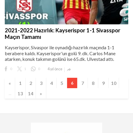
2021-2022 Hazırlık: Kayserispor 1-1 Sivasspor
Maçın Tamamı
Kayserispor, Sivaspor ile oynadığı hazırlık maçında 1-1
berabere kaldı. Kayserispor'un golü 9. dk. Carlos Mane
atarken, konuk takımın golünü ise 65.dk. Ulvestad attı.
0
1
0
4 yıl önce

«
1
2
3
4
5
7
8
9
10
6
13
14
»
...