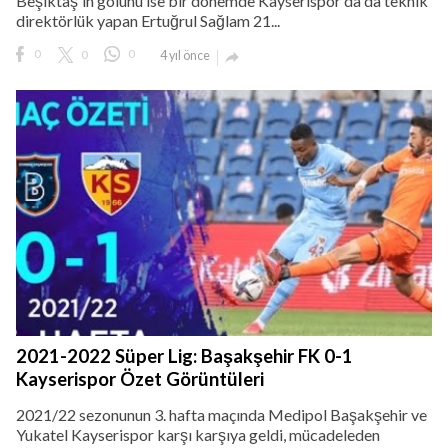
Beşiktaş'ın golünü ise bir dönemde Kayserispor'da da teknik
direktörlük yapan Ertuğrul Sağlam 21...
0
0
0
4 yıl önce

2021-2022 Süper Lig: Başakşehir FK 0-1
Kayserispor Özet Görüntüleri
2021/22 sezonunun 3. hafta maçında Medipol Başakşehir ve
Yukatel Kayserispor karşı karşıya geldi, mücadeleden