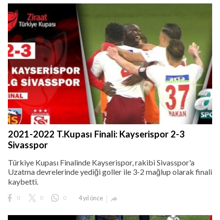
2021-2022 T.Kupası Finali: Kayserispor 2-3
Sivasspor
Türkiye Kupası Finalinde Kayserispor, rakibi Sivasspor'a
Uzatma devrelerinde yediği goller ile 3-2 mağlup olarak finali
kaybetti.
0
0
0
4 yıl önce
