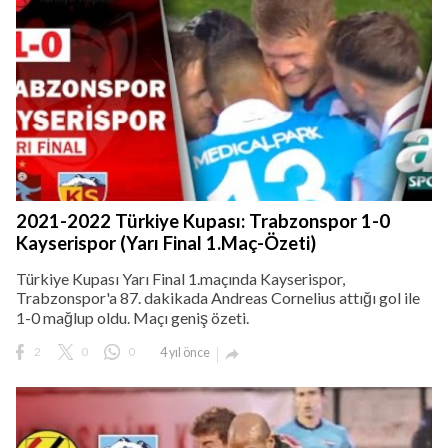
2021-2022 Türkiye Kupası: Trabzonspor 1-0
Kayserispor (Yarı Final 1.Maç-Özeti)
Türkiye Kupası Yarı Final 1.maçında Kayserispor,
Trabzonspor'a 87. dakikada Andreas Cornelius attığı gol ile
1-0 mağlup oldu. Maçı geniş özeti.
2
0
0
4 yıl önce
