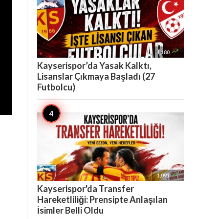

1,180
Kayserispor’da Yasak Kalktı,
Lisanslar Çıkmaya Başladı (27
Futbolcu)

1,091
Kayserispor'da Transfer
Hareketliliği: Prensipte Anlaşılan
İsimler Belli Oldu