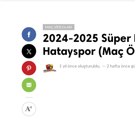
MAÇ VIDEOLARI
2024-2025 Süper L
Hatayspor (Maç Öz
1 yıl önce
oluşturuldu.
—
2 hafta önce
gü