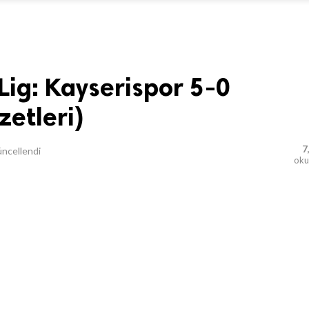
ig: Kayserispor 5-0
etleri)
7
ncellendi
ok