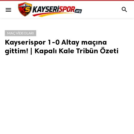

menu
MAÇ VIDEOLARI
Kayserispor 1-0 Altay maçına
gittim! | Kapalı Kale Tribün Özeti