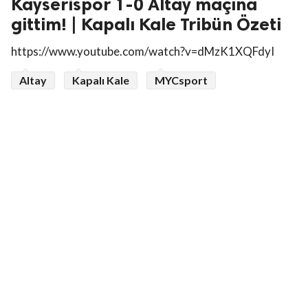
Kayserispor 1-0 Altay maçına
gittim! | Kapalı Kale Tribün Özeti
https://www.youtube.com/watch?v=dMzK1XQFdyI
Altay
Kapalı Kale
MYCsport