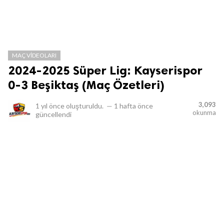
MAÇ VIDEOLARI
2024-2025 Süper Lig: Kayserispor
0-3 Beşiktaş (Maç Özetleri)
3,093
1 yıl önce
oluşturuldu.
—
1 hafta önce
okunma
güncellendi