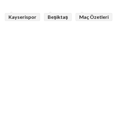
Kayserispor
Beşiktaş
Maç Özetleri