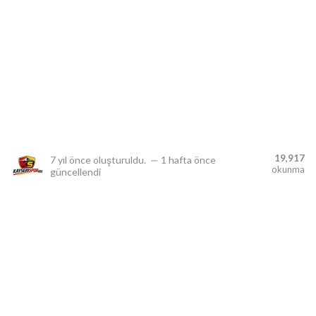
lıdır.
19,917
7 yıl önce
oluşturuldu.
—
1 hafta önce
okunma
güncellendi