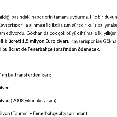
 anıldığı basındaki haberlerin tamamı uydurma. Hiç bir duyu
erispor’ a alınması ile ilgili uzun süredir kulis çalışmala
 ediyordu. Gökhan da çok çok büyük ihtimalle iki yıllığın
llık ücreti 1,5 milyon Euro civarı
. Kayserispor ise Gökha
ibi bu ücret de Fenerbahçe tarafından ödenecek
.
 un bu transferden karı:
ilyon
n (2008 yılındaki rakam)
 (Tahmini – Fenerbahçe altyapısından)