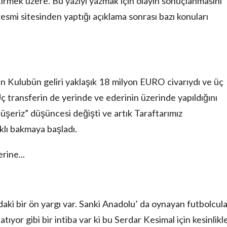
tirmek üzere. Bu yazıyı yazmak için olayın sonuçlanmasını
smi sitesinden yaptığı açıklama sonrası bazı konuları
n Kulubün geliri yaklaşık 18 milyon EURO civarıydı ve üç
 transferin de yerinde ve ederinin üzerinde yapıldığını
şeriz” düşüncesi değişti ve artık Taraftarımız
klı bakmaya başladı.
rine...
aki bir ön yargı var. Sanki Anadolu’ da oynayan futbolcul
ıyor gibi bir intiba var ki bu Serdar Kesimal için kesinlikl