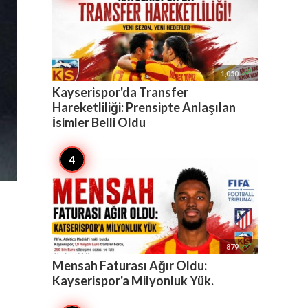

1,050
Kayserispor'da Transfer
Hareketliliği: Prensipte Anlaşılan
İsimler Belli Oldu

879
Mensah Faturası Ağır Oldu:
Kayserispor'a Milyonluk Yük.