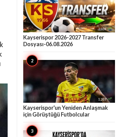

2,059
Kayserispor 2026-2027 Transfer
Dosyası-06.08.2026
k
k
ı

1,207
Kayserispor'un Yeniden Anlaşmak
için Görüştüğü Futbolcular