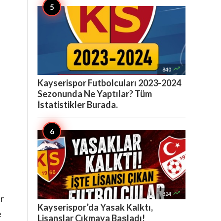

840
Kayserispor Futbolcuları 2023-2024
Sezonunda Ne Yaptılar? Tüm
İstatistikler Burada.

824
ar
Kayserispor’da Yasak Kalktı,
e
Lisanslar Çıkmaya Başladı!