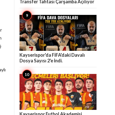
Transfer Tahtası Çarşamba Açılıyor
ir
n
ş

753
Kayserispor'da FİFA'daki Davalı
Dosya Sayısı 2'e İndi.
ylı

753
Kayserispor Futbol Akademisi