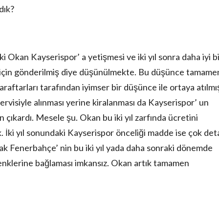
dık?
i Okan Kayserispor’ a yetişmesi ve iki yıl sonra daha iyi b
 için gönderilmiş diye düşünülmekte. Bu düşünce tamame
araftarları tarafından iyimser bir düşünce ile ortaya atılmı
servisiyle alınması yerine kiralanması da Kayserispor’ un
çıkardı. Mesele şu. Okan bu iki yıl zarfında ücretini
ki yıl sonundaki Kayserispor önceliği madde ise çok deta
ak Fenerbahçe’ nin bu iki yıl yada daha sonraki dönemde
renklerine bağlaması imkansız. Okan artık tamamen