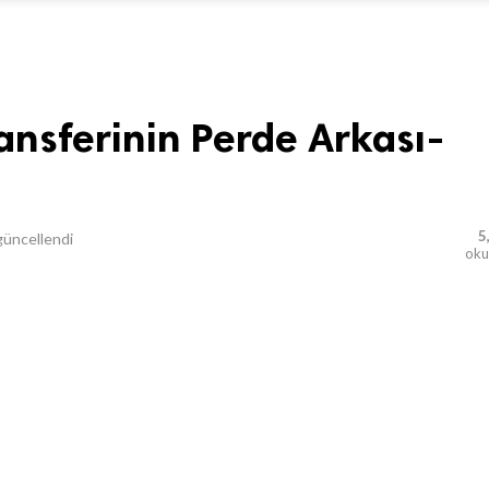
ansferinin Perde Arkası-
5
üncellendi
ok