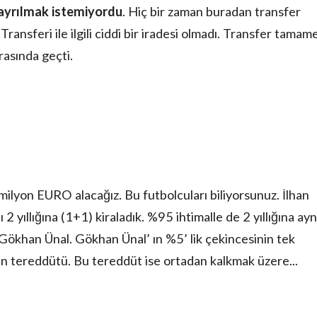
 ayrılmak istemiyordu
. Hiç bir zaman buradan transfer
ransferi ile ilgili ciddi bir iradesi olmadı. Transfer tamam
asında geçti.
 milyon EURO alacağız. Bu futbolcuları biliyorsunuz. İlhan
 2 yıllığına (1+1) kiraladık. %95 ihtimalle de 2 yıllığına ayn
 Gökhan Ünal. Gökhan Ünal’ ın %5’ lik çekincesinin tek
 tereddütü. Bu tereddüt ise ortadan kalkmak üzere...