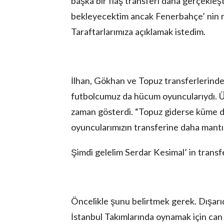
başka bir flaş transferi daha gerçekleş
bekleyecektim ancak Fenerbahçe’ nin re
Taraftarlarımıza açıklamak istedim.
İlhan, Gökhan ve Topuz transferlerinde
futbolcumuz da hücum oyuncularıydı. Üç
zaman gösterdi. “Topuz giderse küme dü
oyuncularımızın transferine daha mantı
Şimdi gelelim Serdar Kesimal’ in transfe
Öncelikle şunu belirtmek gerek. Dışarıd
İstanbul Takımlarında oynamak için can at