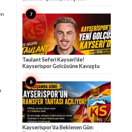
en

824
Taulant Seferi Kayseri'de!
Kayserispor Golcüsüne Kavuştu
ı

802
Kayserispor'da Beklenen Gün: