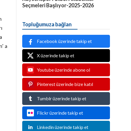
Seçmeleri Başlıyor-2025-2026
m
Topluğumuza bağlan
rı
a
Facebook üzerinde takip et
n’ a
X üzerinde takip et
Youtube üzerinde abone ol
Pinterest üzerinde bize katıl
Tumblr üzerinde takip et
Flickr üzerinde takip et
Linkedin üzerinde takip et