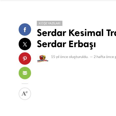
KÖŞE YAZILARI
Serdar Kesimal Tr
Serdar Erbaşı
15 yıl önce
oluşturuldu.
—
2 hafta önce
g