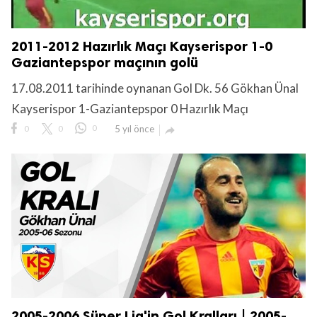
2011-2012 Hazırlık Maçı Kayserispor 1-0
Gaziantepspor maçının golü
17.08.2011 tarihinde oynanan Gol Dk. 56 Gökhan Ünal
Kayserispor 1-Gaziantepspor 0 Hazırlık Maçı
0
0
0
5 yıl önce

2005-2006 Süper Lig'in Gol Kralları | 2005-