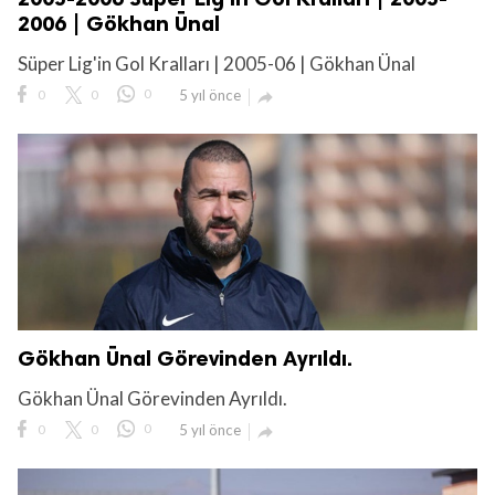
2006 | Gökhan Ünal
Süper Lig'in Gol Kralları | 2005-06 | Gökhan Ünal
0
0
0
5 yıl önce

Gökhan Ünal Görevinden Ayrıldı.
Gökhan Ünal Görevinden Ayrıldı.
0
0
0
5 yıl önce
