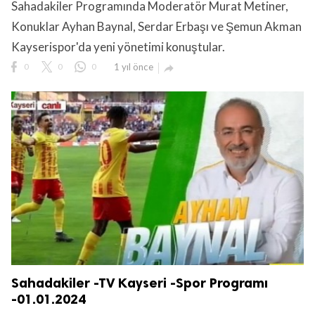
Sahadakiler Programında Moderatör Murat Metiner,
Konuklar Ayhan Baynal, Serdar Erbaşı ve Şemun Akman
Kayserispor'da yeni yönetimi konuştular.
0
0
0
1 yıl önce

Sahadakiler -TV Kayseri -Spor Programı
-01.01.2024