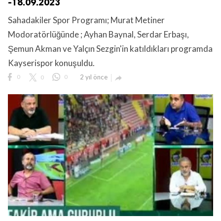
-18.09.2023
Sahadakiler Spor Programı; Murat Metiner
Modoratörlüğünde ; Ayhan Baynal, Serdar Erbaşı,
Şemun Akman ve Yalçın Sezgin'in katıldıkları programda
Kayserispor konuşuldu.
0
0
0
2 yıl önce
