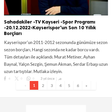
Sahadakiler -TV Kayseri -Spor Programı
-20.12.2022-Kayserispor'un Son 10 Yıllık
Borçları
Kayserispor'un 2011-2012 sezonunda günümüze sezon
sezon borçları, Hangi sezonda ne kadar borcu vardı.
Tüm detayları ile açıklandı. Murat Metiner, Ayhan
Baynal, Yalçın Sezgin, Şemun Akman, Serdar Erbaşı uzun
uzun tartıştılar. Mutlaka izleyin.
6
0
0
3 yıl önce

«
1
2
3
4
5
6
»