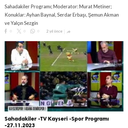
Sahadakiler Programı; Moderator: Murat Metiner;
Konuklar: Ayhan Baynal, Serdar Erbaşı, Şemun Akman
ve Yalçın Sezgin
0
0
0
2 yıl önce

Sahadakiler -TV Kayseri -Spor Programı
-27.11.2023