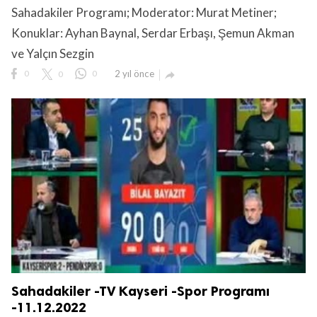
Sahadakiler Programı; Moderator: Murat Metiner;
Konuklar: Ayhan Baynal, Serdar Erbaşı, Şemun Akman
ve Yalçın Sezgin
0
0
0
2 yıl önce

Sahadakiler -TV Kayseri -Spor Programı
-11.12.2022