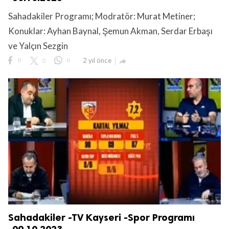
Sahadakiler Programı; Modratör: Murat Metiner;
Konuklar: Ayhan Baynal, Şemun Akman, Serdar Erbaşı
ve Yalçın Sezgin
0
0
0
2 yıl önce

Sahadakiler -TV Kayseri -Spor Programı