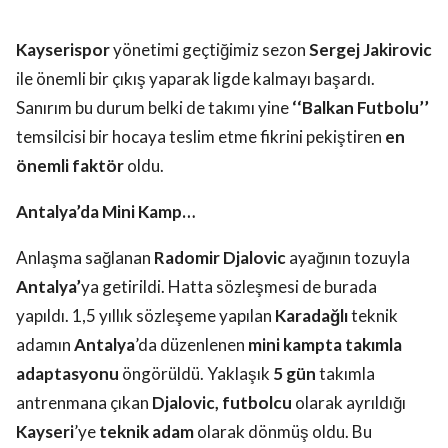
Kayserispor
yönetimi geçtiğimiz sezon
Sergej Jakirovic
ile önemli bir çıkış yaparak ligde kalmayı başardı.
Sanırım bu durum belki de takımı yine
‘‘Balkan Futbolu’’
temsilcisi bir hocaya teslim etme fikrini pekiştiren
en
önemli faktör
oldu.
Antalya’da Mini Kamp…
Anlaşma sağlanan
Radomir Djalovic
ayağının tozuyla
Antalya’
ya getirildi. Hatta sözleşmesi de burada
yapıldı. 1,5 yıllık sözleşeme yapılan
Karadağlı
teknik
adamın
Antalya
’da düzenlenen
mini kampta
takımla
adaptasyonu
öngörüldü. Yaklaşık
5 gün
takımla
antrenmana çıkan
Djalovic,
futbolcu
olarak ayrıldığı
Kayseri
’ye
teknik adam
olarak dönmüş oldu. Bu