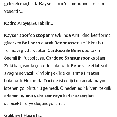
gelecek maçlarda
Kayserispor’
un umudunu umarım
yeşertir…
Kadro Arayışı Sürebilir…
Kayserispor’
da
stoper
mevkiinde
Arif
ikinci kez forma
giyerken
ön libero
olarak
Bennnasser
ise ilk kez bu
formayı giydi. Kaptan
Cardoso
ile
Benes
bu takımın
önemli iki futbolcusu.
Cardoso Samsunspor
kaptanı
Zeki
karşısında çok etkili olamadı.
Benes
ise etkili sol
ayağını ne yazık ki iyi bir şekilde kullanma fırsatını
bulamadı. Hücumda
Tuci
de istediği topları alamayınca
istenen gol bir türlü gelmedi. O nedenledir ki yeni teknik
adamın
uyumu yakalayıncaya
kadar
arayışları
sürecektir diye düşünüyorum…
Galibiyet Hasreti…