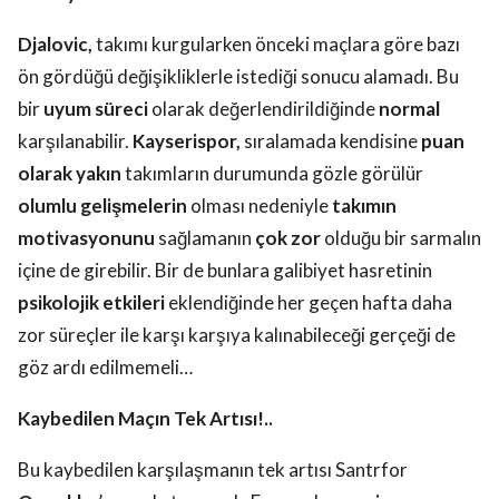
Djalovic,
takımı kurgularken önceki maçlara göre bazı
ön gördüğü değişikliklerle istediği sonucu alamadı. Bu
bir
uyum süreci
olarak değerlendirildiğinde
normal
karşılanabilir.
Kayserispor,
sıralamada kendisine
puan
olarak yakın
takımların durumunda gözle görülür
olumlu gelişmelerin
olması nedeniyle
takımın
motivasyonunu
sağlamanın
çok zor
olduğu bir sarmalın
içine de girebilir. Bir de bunlara galibiyet hasretinin
psikolojik etkileri
eklendiğinde her geçen hafta daha
zor süreçler ile karşı karşıya kalınabileceği gerçeği de
göz ardı edilmemeli…
Kaybedilen Maçın Tek Artısı!..
Bu kaybedilen karşılaşmanın tek artısı Santrfor