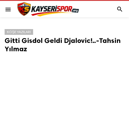

menu
KÖŞE YAZILARI
Gitti Gisdol Geldi Djalovic!..-Tahsin
Yılmaz