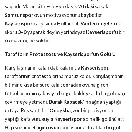
sağladı. Maçın bitmesine yaklaşık
20 dakika
kala
Samsunspor
oyun motivasyonunu kaybeden
Kayserispor
karşısında Hollandalı
Van Drongelen
ile
skoru
3–0
yaparak deyim yerindeyse
Kayserispor’
u bir
çıkmazın içine soktu…
Taraftarın Protestosu ve Kayserispor’un Golü!..
Karşılaşmanın kalan dakikalarında
Kayserispor,
taraftarının protestolarına maruz kaldı. Karşılaşmanın
bitimine kısa bir süre kala sonradan oyuna giren
futbolcularının çabasıyla bir gol bulduysa da bu gol maçı
çevirmeye yetmedi.
Burak Kapacak’
ın sağdan yaptığı
ortaya Rus santrfor
Onugkha,
zor bir pozisyonda
yaptığı kafa vuruşuyla
Kayserispor
adına ilk golünü attı.
Hep sözünü ettiğim
uyum
konusunda da atılan
bu gol