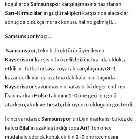
koşullarda
Samsunspor
karşılaşmasına hazırlanan
Sarı–Kırmızılılar’
ın güçlü rakipleri karşısında alacakları
sonuç da oldukça merak konusu haline gelmişti…
Samsunspor Maçı…
Samsunspor,
teknik direktörünü yenileyen
Kayserispor
karşısında özellikle ikinci yarıda oldukça
etkili bir futbol ortaya koyarak karşılaşmayı
3–1
kazandı. İlk yarıda uzatma dakikalarının başında
Kayserispor
savunmasının hatasını iyi değerlendiren
Danimarkalı
Holse
takımını
1–0
öne geçiren golü
atarken
çabuk ve fırsatçı
bir oyuncu olduğunu gösterdi.
İkinci yarıda ise
Samsunspor
’un Danimarkalısı bu kez de
kaleci
Bilal’
in uzaklaştırdığı topa
Arif’
ten önce
müdahale ederek konuk ekibin
2–0
öne geçmesini