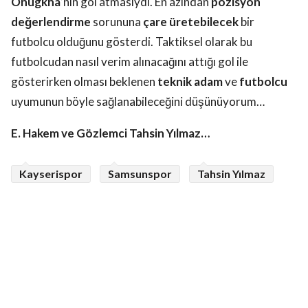
Onugkha
’nın gol atmasıydı. En azından
pozisyon
değerlendirme
sorununa
çare üretebilecek
bir
futbolcu olduğunu gösterdi. Taktiksel olarak bu
futbolcudan nasıl verim alınacağını attığı gol ile
gösterirken olması beklenen
teknik adam
ve
futbolcu
uyumunun böyle sağlanabileceğini düşünüyorum…
E. Hakem ve Gözlemci Tahsin Yılmaz…
Kayserispor
Samsunspor
Tahsin Yılmaz