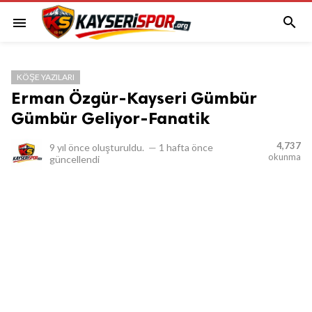

menu
KÖŞE YAZILARI
Erman Özgür-Kayseri Gümbür
Gümbür Geliyor-Fanatik
4,737
9 yıl önce
oluşturuldu.
—
1 hafta önce
okunma
güncellendi