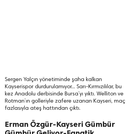
lıdır.
Sergen Yalçın yönetiminde şaha kalkan
Kayserispor durdurulamıyor... Sarı-Kırmızılılar, bu
kez Anadolu derbisinde Bursa’yı yıktı. Welliton ve
Rotman’ın golleriyle zafere uzanan Kayseri, maç
fazlasıyla ateş hattından çıktı.
Erman Özgür-Kayseri Gümbür
Gümbür Geliyor-Fanatik