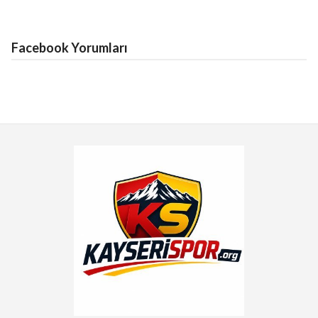
Facebook Yorumları