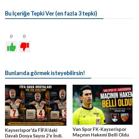
Bu İçeriğe Tepki Ver (en fazla 3 tepki)
0
0
Bunlarıda görmek isteyebilirsin!
Van Spor FK-Kayserispor
Kayserispor'da FİFA'daki
Maçının Hakemi Belli Oldu
Davalı Dosya Sayısı 2'e İndi.