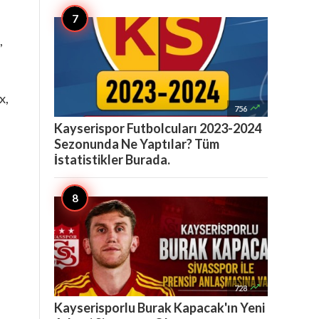
,
,
x,

756
Kayserispor Futbolcuları 2023-2024
Sezonunda Ne Yaptılar? Tüm
İstatistikler Burada.

728
Kayserisporlu Burak Kapacak'ın Yeni