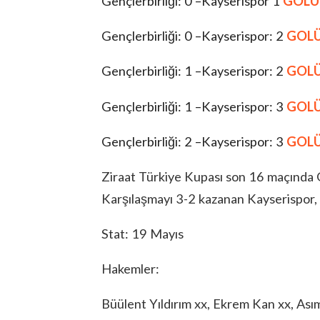
Gençlerbirliği: 0 –Kayserispor 1
GOLÜ 
Gençlerbirliği: 0 –Kayserispor: 2
GOLÜ
Gençlerbirliği: 1 –Kayserispor: 2
GOLÜ
Gençlerbirliği: 1 –Kayserispor: 3
GOLÜ
Gençlerbirliği: 2 –Kayserispor: 3
GOLÜ
Ziraat Türkiye Kupası son 16 maçında G
Karşılaşmayı 3-2 kazanan Kayserispor, Z
Stat: 19 Mayıs
Hakemler:
Büülent Yıldırım xx, Ekrem Kan xx, Ası