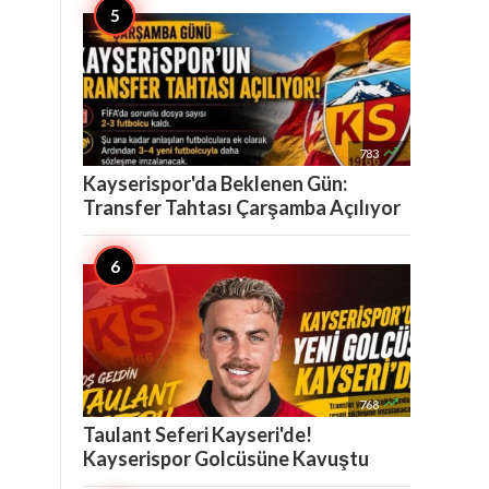

783
Kayserispor'da Beklenen Gün:
Transfer Tahtası Çarşamba Açılıyor

768
Taulant Seferi Kayseri'de!
Kayserispor Golcüsüne Kavuştu