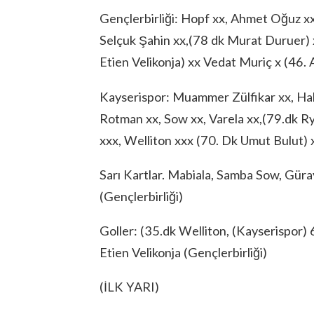
Gençlerbirliği: Hopf xx, Ahmet Oğuz xx, 
Selçuk Şahin xx,(78 dk Murat Duruer) x
Etien Velikonja) xx Vedat Muriç x (46
Kayserispor: Muammer Zülfikar xx, Haka
Rotman xx, Sow xx, Varela xx,(79.dk 
xxx, Welliton xxx (70. Dk Umut Bulut) 
Sarı Kartlar. Mabiala, Samba Sow, Gür
(Gençlerbirliği)
Goller: (35.dk Welliton, (Kayserispor) 
Etien Velikonja (Gençlerbirliği)
(İLK YARI)