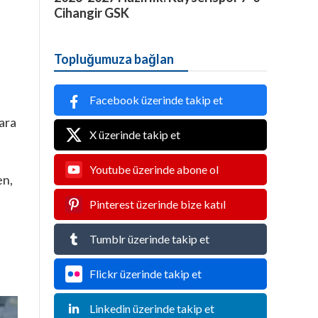
Cihangir GSK
Topluğumuza bağlan
Facebook üzerinde takip et
ara
X üzerinde takip et
Youtube üzerinde abone ol
en,
Pinterest üzerinde bize katıl
Tumblr üzerinde takip et
Flickr üzerinde takip et
Linkedin üzerinde takip et