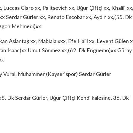
Luccas Claro xx, Palitsevich xx, Uğur Çiftçi xx, Khalili xx
x Serdar Gürler xx, Renato Escobar xx, Aydın xx,(55. Dk 
. Agon Mehmedi)xx
n Aslantaş xx, Mabiala xxx, Efe Halil xx, Levent Gülen x
Ryan Isaac)xx Umut Sönmez xx,(62. Dk Enguemo)xx Güray
xx
ay Vural, Muhammer (Kayserispor) Serdar Gürler
68. Dk Serdar Gürler, Uğur Çiftçi Kendi kalesine, 86. Dk