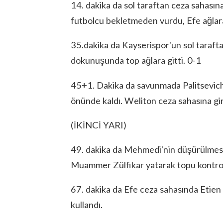
14. dakika da sol taraftan ceza sahasına
futbolcu bekletmeden vurdu, Efe ağlara
35.dakika da Kayserispor'un sol tarafta
dokunuşunda top ağlara gitti. 0-1
45+1. Dakika da savunmada Palitsevich'
önünde kaldı. Weliton ceza sahasına gi
(İKİNCİ YARI)
49. dakika da Mehmedi'nin düşürülmesi i
Muammer Zülfikar yatarak topu kontrol
67. dakika da Efe ceza sahasında Etien 
kullandı.