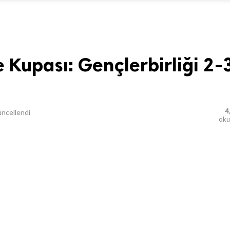
 Kupası: Gençlerbirliği 2-
4
ncellendi
ok