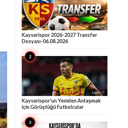

1,884
Kayserispor 2026-2027 Transfer
Dosyası-06.08.2026

1,037
Kayserispor'un Yeniden Anlaşmak
için Görüştüğü Futbolcular