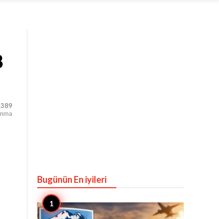
3
,389
unma
Bugünün En iyileri