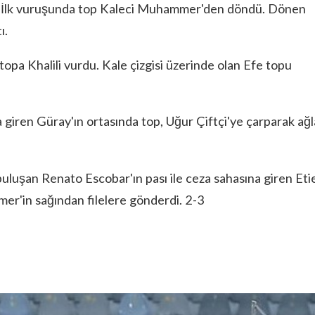
ın İlk vuruşunda top Kaleci Muhammer'den döndü. Dönen
ı.
topa Khalili vurdu. Kale çizgisi üzerinde olan Efe topu
a giren Güray'ın ortasında top, Uğur Çiftçi'ye çarparak ağl
buluşan Renato Escobar'ın pası ile ceza sahasına giren Eti
er'in sağından filelere gönderdi. 2-3