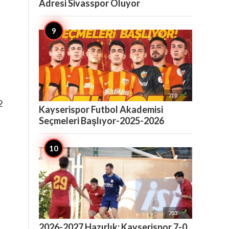
Adresi Sivasspor Oluyor

710
2
Kayserispor Futbol Akademisi
Seçmeleri Başlıyor-2025-2026

703
2026-2027 Hazırlık: Kayserispor 7-0