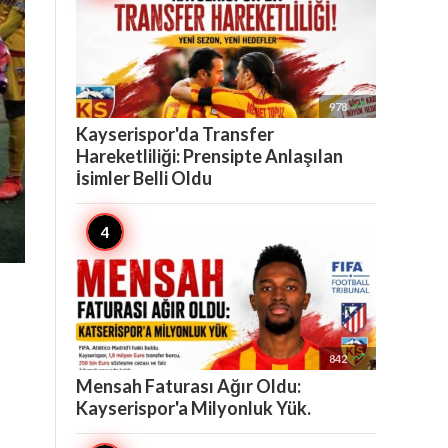

978
Kayserispor'da Transfer
Hareketliliği: Prensipte Anlaşılan
İsimler Belli Oldu

842
Mensah Faturası Ağır Oldu:
Kayserispor'a Milyonluk Yük.