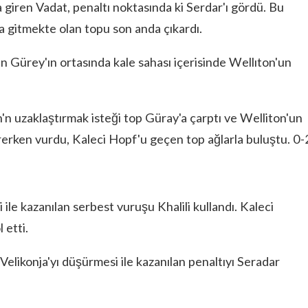
 giren Vadat, penaltı noktasında ki Serdar'ı gördü. Bu
 gitmekte olan topu son anda çıkardı.
n Gürey'ın ortasında kale sahası içerisinde Wellıton'un
n uzaklaştırmak isteği top Güray'a çarptı ve Welliton'un
rerken vurdu, Kaleci Hopf'u geçen top ağlarla buluştu. 0-
le kazanılan serbest vuruşu Khalili kullandı. Kaleci
 etti.
Velikonja'yı düşürmesi ile kazanılan penaltıyı Seradar