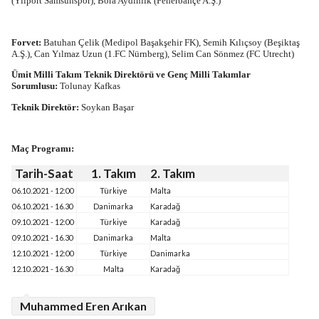
(Yılport Samsunspor), Bora Aydınlık (Fenerbahçe A.Ş.)
Forvet:
Batuhan Çelik (Medipol Başakşehir FK), Semih Kılıçsoy (Beşiktaş
A.Ş.), Can Yılmaz Uzun (1.FC Nürnberg), Selim Can Sönmez (FC Utrecht)
Ümit Milli Takım Teknik Direktörü ve Genç Milli Takımlar
Sorumlusu:
Tolunay Kafkas
Teknik Direktör:
Soykan Başar
Maç Programı:
Tarih-Saat
1. Takım
2. Takım
06.10.2021 - 12:00
Türkiye
Malta
06.10.2021 - 16.30
Danimarka
Karadağ
09.10.2021 - 12:00
Türkiye
Karadağ
09.10.2021 - 16.30
Danimarka
Malta
12.10.2021 - 12:00
Türkiye
Danimarka
12.10.2021 - 16.30
Malta
Karadağ
Muhammed Eren Arıkan