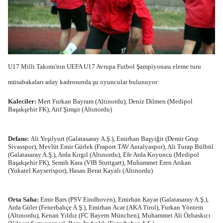
U17 Milli Takımı'nın UEFA U17 Avrupa Futbol Şampiyonası eleme turu
müsabakaları aday kadrosunda şu oyuncular bulunuyor:
Kaleciler:
Mert Furkan Bayram (Altınordu), Deniz Dilmen (Medipol
Başakşehir FK), Arif Şimşir (Altınordu)
Defans:
Ali Yeşilyurt (Galatasaray A.Ş.), Emirhan Başyiğit (Demir Grup
Sivasspor), Mevlüt Emir Gürlek (Fraport TAV Antalyaspor), Ali Turap Bülbül
(Galatasaray A.Ş.), Arda Kırgıl (Altınordu), Efe Arda Koyuncu (Medipol
Başakşehir FK), Semih Kara (VfB Stuttgart), Muhammet Eren Arıkan
(Yukatel Kayserispor), Hasan Berat Kayalı (Altınordu)
Orta Saha:
Emir Bars (PSV Eindhoven), Emirhan Kayar (Galatasaray A.Ş.),
Arda Güler (Fenerbahçe A.Ş.), Emirhan Acar (AKA Tirol), Furkan Yöntem
(Altınordu), Kenan Yıldız (FC Bayern München), Muhammet Ali Özbaskıcı