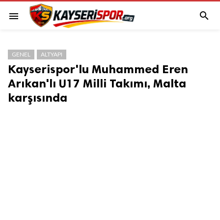

menu
GENEL
ALTYAPI
Kayserispor'lu Muhammed Eren
Arıkan'lı U17 Milli Takımı, Malta
karşısında