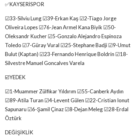
✅️KAYSERİSPOR
☑33-Silviu Lung ☑39-Erkan Kaş ☑2-Tiago Jorge
Oliveira Lopes ☑76-Jean Armel Kana Biyik ☑50-
Oleksandr Kucher ☑5-Gonzalo Alejandro Espinoza
Toledo ☑7-Güray Vural ☑25-Stephane Badji ☑9-Umut
Bulut (Kaptan) ☑23-Fernando Henrique Boldrin ☑18-
Silvestre Manuel Goncalves Varela
☑️YEDEK
☑1-Muammer Zülfikar Yıldırım ☑55-Canberk Aydın
☑89-Atila Turan ☑4-Levent Gülen ☑22-Cristian Ionut
Sapunaru ☑6-Şamil Çinaz ☑8-Dejan Meleg ☑28-Erdal
Öztürk
DEĞİŞİKLİK