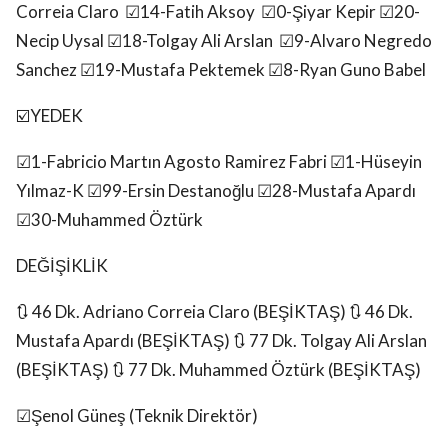
Correia Claro ☑14-Fatih Aksoy ☑0-Şiyar Kepir ☑20-
Necip Uysal ☑18-Tolgay Ali Arslan ☑9-Alvaro Negredo
Sanchez ☑19-Mustafa Pektemek ☑8-Ryan Guno Babel
☑️YEDEK
☑1-Fabricio Martın Agosto Ramirez Fabri ☑1-Hüseyin
Yılmaz-K ☑99-Ersin Destanoğlu ☑28-Mustafa Apardı
☑30-Muhammed Öztürk
DEĞİŞİKLİK
🔃 46 Dk. Adriano Correia Claro (BEŞİKTAŞ) 🔃 46 Dk.
Mustafa Apardı (BEŞİKTAŞ) 🔃 77 Dk. Tolgay Ali Arslan
(BEŞİKTAŞ) 🔃 77 Dk. Muhammed Öztürk (BEŞİKTAŞ)
☑Şenol Güneş (Teknik Direktör)