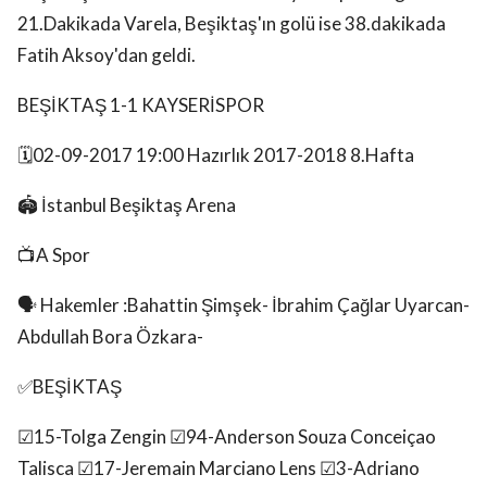
21.Dakikada Varela, Beşiktaş'ın golü ise 38.dakikada
Fatih Aksoy'dan geldi.
BEŞİKTAŞ 1-1 KAYSERİSPOR
🗓️02-09-2017 19:00 Hazırlık 2017-2018 8.Hafta
🏟️ İstanbul Beşiktaş Arena
📺A Spor
🗣 Hakemler :Bahattin Şimşek- İbrahim Çağlar Uyarcan-
Abdullah Bora Özkara-
✅️BEŞİKTAŞ
☑15-Tolga Zengin ☑94-Anderson Souza Conceiçao
Talisca ☑17-Jeremain Marciano Lens ☑3-Adriano