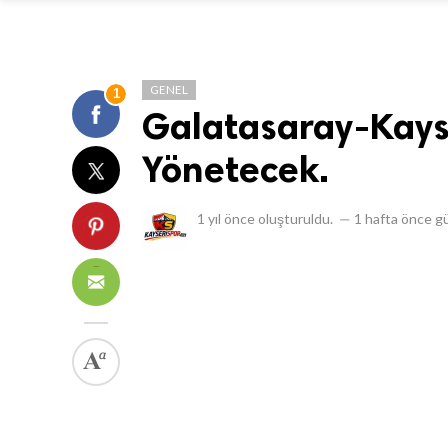
GENEL
1
Galatasaray-Kayse
Yönetecek.
1 yıl önce
oluşturuldu.
—
1 hafta önce
gü