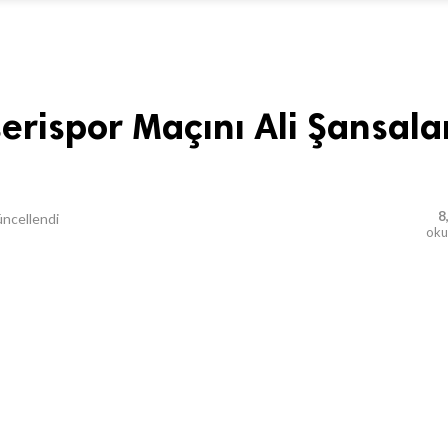
rispor Maçını Ali Şansala
8
ncellendi
ok