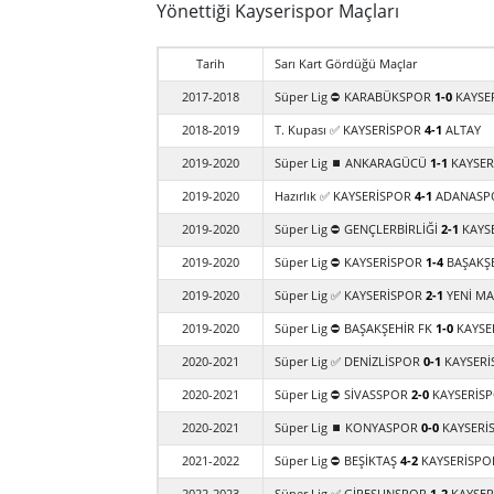
Yönettiği Kayserispor Maçları
Tarih
Sarı Kart Gördüğü Maçlar
2017-2018
Süper Lig ⛔ KARABÜKSPOR
1-0
KAYSE
2018-2019
T. Kupası ✅ KAYSERİSPOR
4-1
ALTAY
2019-2020
Süper Lig ⏹️ ANKARAGÜCÜ
1-1
KAYSER
2019-2020
Hazırlık ✅ KAYSERİSPOR
4-1
ADANASP
2019-2020
Süper Lig ⛔ GENÇLERBİRLİĞİ
2-1
KAYS
2019-2020
Süper Lig ⛔ KAYSERİSPOR
1-4
BAŞAKŞE
2019-2020
Süper Lig ✅ KAYSERİSPOR
2-1
YENİ M
2019-2020
Süper Lig ⛔ BAŞAKŞEHİR FK
1-0
KAYSE
2020-2021
Süper Lig ✅ DENİZLİSPOR
0-1
KAYSERİ
2020-2021
Süper Lig ⛔ SİVASSPOR
2-0
KAYSERİS
2020-2021
Süper Lig ⏹️ KONYASPOR
0-0
KAYSERİ
2021-2022
Süper Lig ⛔ BEŞİKTAŞ
4-2
KAYSERİSPO
2022-2023
Süper Lig ✅ GİRESUNSPOR
1-2
KAYSER