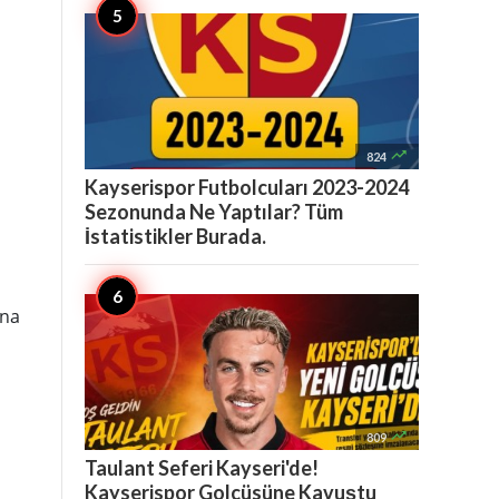

824
Kayserispor Futbolcuları 2023-2024
Sezonunda Ne Yaptılar? Tüm
İstatistikler Burada.
ına

809
Taulant Seferi Kayseri'de!
Kayserispor Golcüsüne Kavuştu