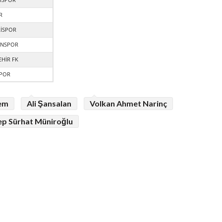
R
İSPOR
NSPOR
HİR FK
SPOR
em
Ali Şansalan
Volkan Ahmet Narinç
ep Sürhat Müniroğlu