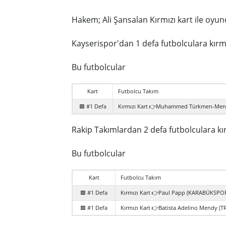
Hakem; Ali Şansalan Kırmızı kart ile oyund
Kayserispor'dan 1 defa futbolculara kırmı
Bu futbolcular
Kart
Futbolcu Takım
🟥 #1 Defa
Kırmızı Kart 👉Muhammed Türkmen-Mena
Rakip Takımlardan 2 defa futbolculara kır
Bu futbolcular
Kart
Futbolcu Takım
🟥 #1 Defa
Kırmızı Kart 👉Paul Papp (KARABÜKSPO
🟥 #1 Defa
Kırmızı Kart 👉Batista Adelino Mendy 