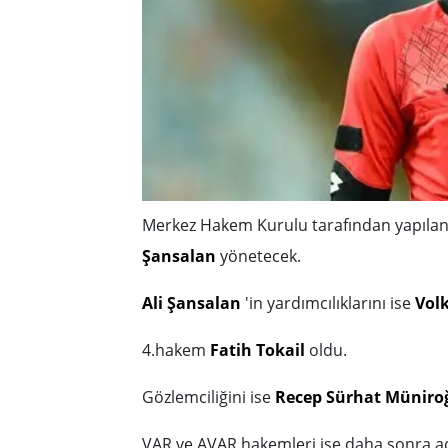
Merkez Hakem Kurulu tarafından yapıl
Şansalan
yönetecek.
Ali Şansalan
'in yardımcılıklarını ise
Vol
4.hakem
Fatih Tokail
oldu.
Gözlemciliğini ise
Recep Sürhat Müniro
VAR ve AVAR hakemleri ise daha sonra aç