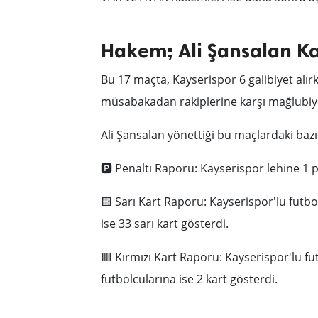
Hakem; Ali Şansalan Ka
Bu 17 maçta, Kayserispor 6 galibiyet alır
müsabakadan rakiplerine karşı mağlubiyet 
Ali Şansalan yönettiği bu maçlardaki bazı i
🅿️ Penaltı Raporu: Kayserispor lehine 1 pe
🟨 Sarı Kart Raporu: Kayserispor'lu futbol
ise 33 sarı kart gösterdi.
🟥 Kırmızı Kart Raporu: Kayserispor'lu fu
futbolcularına ise 2 kart gösterdi.