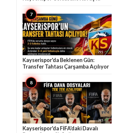

795
Kayserispor'da Beklenen Gün:
Transfer Tahtası Çarşamba Açılıyor

745
Kayserispor'da FİFA'daki Davalı