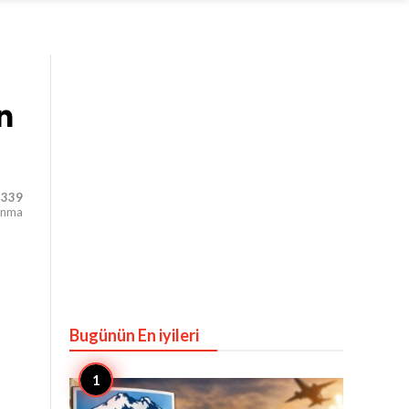
n
,339
unma
Bugünün En iyileri