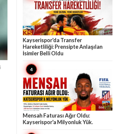

1,035
Kayserispor'da Transfer
Hareketliliği: Prensipte Anlaşılan
İsimler Belli Oldu
i

866
Mensah Faturası Ağır Oldu:
Kayserispor'a Milyonluk Yük.