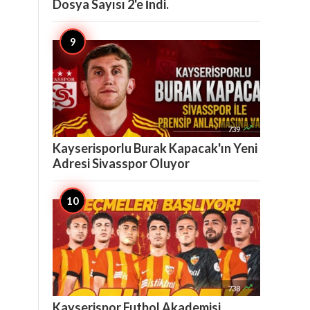
Dosya Sayısı 2'e İndi.

739
Kayserisporlu Burak Kapacak'ın Yeni
Adresi Sivasspor Oluyor

738
Kayserispor Futbol Akademisi