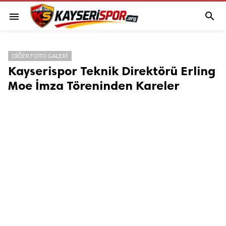

menu
DIĞER FOTO GALERI
Kayserispor Teknik Direktörü Erling
Moe İmza Töreninden Kareler