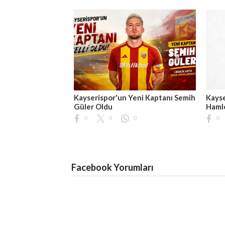
Kayserispor'un Yeni Kaptanı Semih
Kayse
Güler Oldu
Hamle
0
0
0
0
Facebook Yorumları