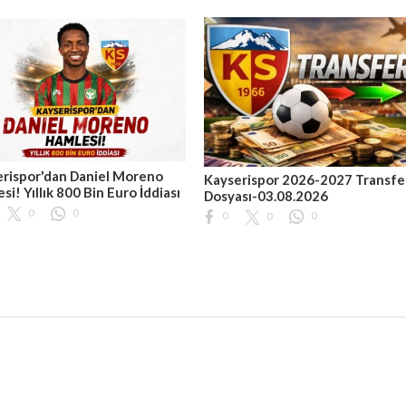
rispor'dan Daniel Moreno
Kayserispor 2026-2027 Transfe
si! Yıllık 800 Bin Euro İddiası
Dosyası-03.08.2026
0
0
0
0
0