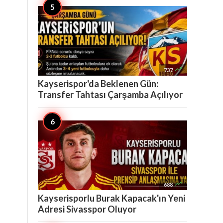

737
Kayserispor'da Beklenen Gün:
Transfer Tahtası Çarşamba Açılıyor

688
Kayserisporlu Burak Kapacak'ın Yeni
Adresi Sivasspor Oluyor