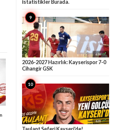
İstatistikler Burada.

636
2026-2027 Hazırlık: Kayserispor 7-0
Cihangir GSK
an

620
Taulant Seferi Kayseri'de!