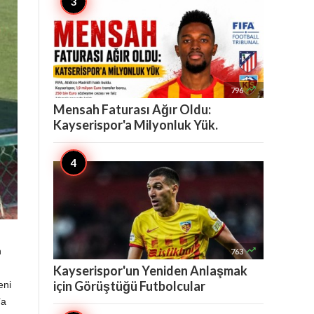

796
Mensah Faturası Ağır Oldu:
Kayserispor'a Milyonluk Yük.

n
763
Kayserispor'un Yeniden Anlaşmak
için Görüştüğü Futbolcular
eni
’a