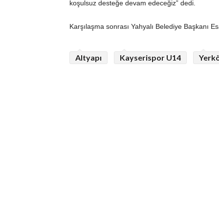
koşulsuz desteğe devam edeceğiz” dedi.
Karşılaşma sonrası Yahyalı Belediye Başkanı Esa
Altyapı
Kayserispor U14
Yerk