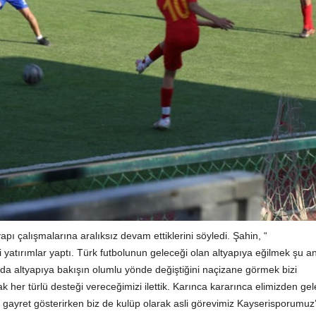
ı çalışmalarına aralıksız devam ettiklerini söyledi. Şahin, “
atırımlar yaptı. Türk futbolunun geleceği olan altyapıya eğilmek şu a
’da altyapıya bakışın olumlu yönde değiştiğini naçizane görmek bizi
 her türlü desteği vereceğimizi ilettik. Karınca kararınca elimizden gel
ayret gösterirken biz de kulüp olarak asli görevimiz Kayserisporumuz