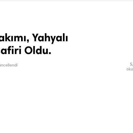
akımı, Yahyalı
afiri Oldu.
5
ncellendi
ok