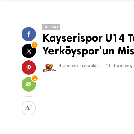
ALTYAPI
Kayserispor U14 T
1
Yerköyspor'un Mis
4 yıl önce
oluşturuldu.
—
1 hafta önce
gü
1