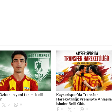
Özbek'in yeni takımı belli
Kayserispor'da Transfer
r.
Hareketliliği: Prensipte Anlaşıl
İsimler Belli Oldu
0
0
0
0
0