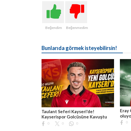
Beğendim
Beğenmedim
Bunlarıda görmek isteyebilirsin!
Eray 
Taulant Seferi Kayseri'de!
oluyo
Kayserispor Golcüsüne Kavuştu
0
0
0
0