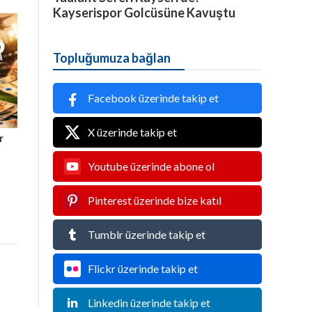
Kayserispor Golcüsüne Kavuştu
Topluğumuza bağlan
Facebook üzerinde takip et
X üzerinde takip et
r
Youtube üzerinde abone ol
Pinterest üzerinde bize katıl
Tumblr üzerinde takip et
Flickr üzerinde takip et
Linkedin üzerinde takip et