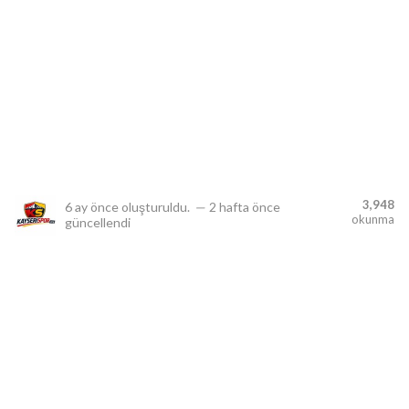
lıdır.
3,948
6 ay önce
oluşturuldu.
—
2 hafta önce
okunma
güncellendi