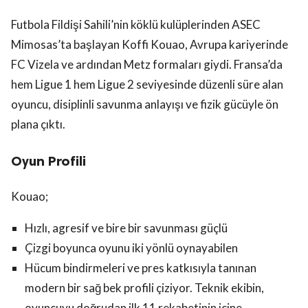
Futbola Fildişi Sahili’nin köklü kulüplerinden ASEC
Mimosas’ta başlayan Koffi Kouao, Avrupa kariyerinde
FC Vizela ve ardından Metz formaları giydi. Fransa’da
hem Ligue 1 hem Ligue 2 seviyesinde düzenli süre alan
oyuncu, disiplinli savunma anlayışı ve fizik gücüyle ön
plana çıktı.
Oyun Profili
Kouao;
Hızlı, agresif ve bire bir savunması güçlü
Çizgi boyunca oyunu iki yönlü oynayabilen
Hücum bindirmeleri ve pres katkısıyla tanınan
modern bir sağ bek profili çiziyor. Teknik ekibin,
oyuncuyu doğrudan ilk 11 rekabetinin içine