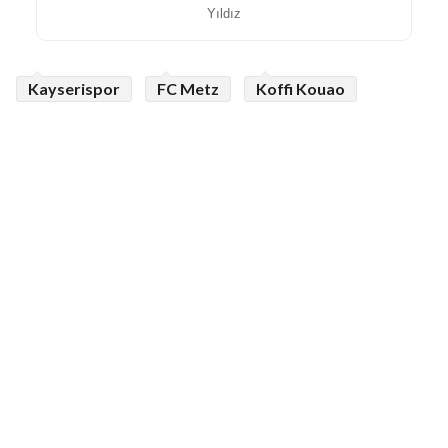
Yıldız
Kayserispor
FC Metz
Koffi Kouao