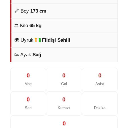
📏 Boy
173 cm
⚖️ Kilo
65 kg
🌍 Uyruk
Fildişi Sahili
👟 Ayak
Sağ
0
0
0
Maç
Gol
Asist
0
0
Sarı
Kırmızı
Dakika
0