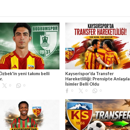
Özbek'in yeni takımı belli
Kayserispor'da Transfer
r.
Hareketliliği: Prensipte Anlaşıl
İsimler Belli Oldu
0
0
0
0
0