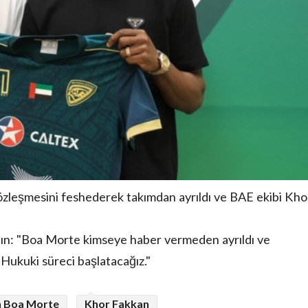
özleşmesini feshederek takımdan ayrıldı ve BAE ekibi Kho
lın: "Boa Morte kimseye haber vermeden ayrıldı ve
. Hukuki süreci başlatacağız."
n Boa Morte
Khor Fakkan