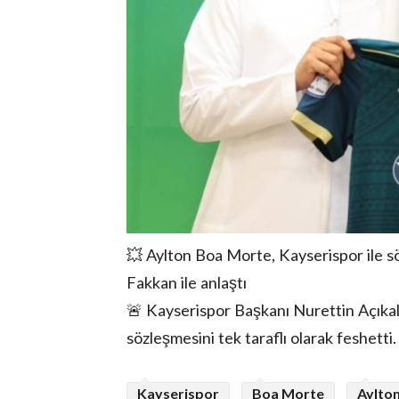
💥 Aylton Boa Morte, Kayserispor ile s
Fakkan ile anlaştı
🚨 Kayserispor Başkanı Nurettin Açıka
sözleşmesini tek taraflı olarak feshetti
Kayserispor
Boa Morte
Aylto