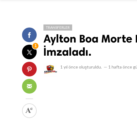
TRANSFERLER
Aylton Boa Morte 
1
İmzaladı.
1 yıl önce
oluşturuldu.
—
1 hafta önce
gü