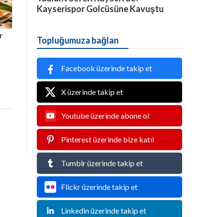
Kayserispor Golcüsüne Kavuştu
r
Topluğumuza bağlan
Facebook üzerinde takip et
X üzerinde takip et
Youtube üzerinde abone ol
Pinterest üzerinde bize katıl
Tumblr üzerinde takip et
Flickr üzerinde takip et
Linkedin üzerinde takip et