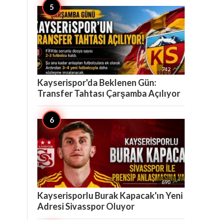

742
Kayserispor'da Beklenen Gün:
Transfer Tahtası Çarşamba Açılıyor

690
Kayserisporlu Burak Kapacak'ın Yeni
Adresi Sivasspor Oluyor