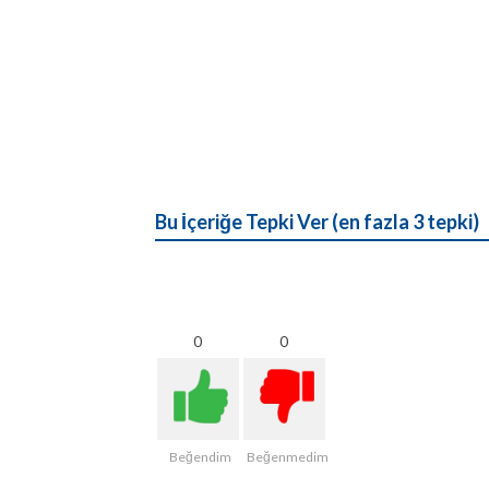
Bu İçeriğe Tepki Ver (en fazla 3 tepki)
0
0
Beğendim
Beğenmedim