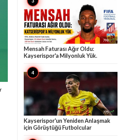

798
Mensah Faturası Ağır Oldu:
Kayserispor'a Milyonluk Yük.
r

775
Kayserispor'un Yeniden Anlaşmak
için Görüştüğü Futbolcular