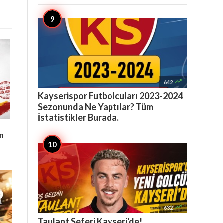

642
Kayserispor Futbolcuları 2023-2024
Sezonunda Ne Yaptılar? Tüm
İstatistikler Burada.
an

632
Taulant Seferi Kayseri'de!