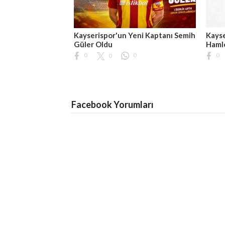
Kayserispor'un Yeni Kaptanı Semih
Kayse
Güler Oldu
Hamle
0
0
0
0
Facebook Yorumları