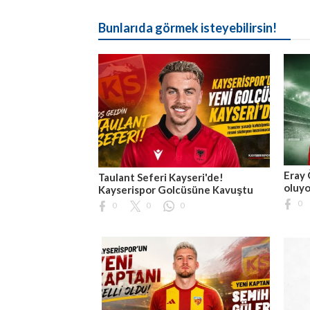
Bunlarıda görmek isteyebilirsin!
Eray 
Taulant Seferi Kayseri'de!
oluyo
Kayserispor Golcüsüne Kavuştu
0
0
0
0