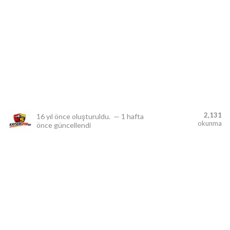
lıdır.
2,131
16 yıl önce
oluşturuldu.
—
1 hafta
okunma
önce
güncellendi