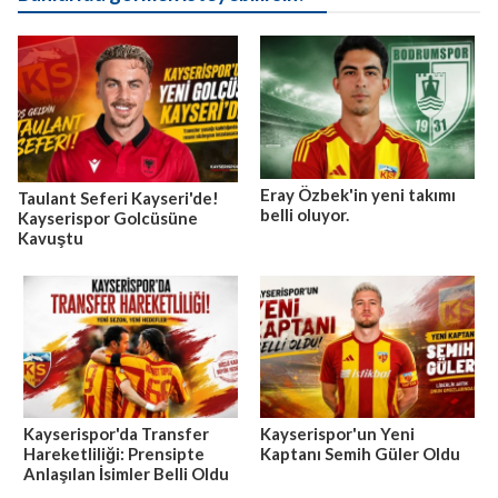
Eray Özbek'in yeni takımı
Taulant Seferi Kayseri'de!
belli oluyor.
Kayserispor Golcüsüne
Kavuştu
Kayserispor'da Transfer
Kayserispor'un Yeni
Hareketliliği: Prensipte
Kaptanı Semih Güler Oldu
Anlaşılan İsimler Belli Oldu