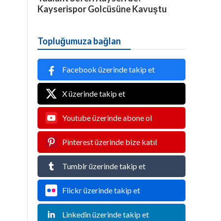
Kayserispor Golcüsüne Kavuştu
Topluğumuza bağlan
Facebook üzerinde takip et
X üzerinde takip et
Youtube üzerinde abone ol
Pinterest üzerinde bize katıl
Tumblr üzerinde takip et
Flickr üzerinde takip et
Linkedin üzerinde takip et