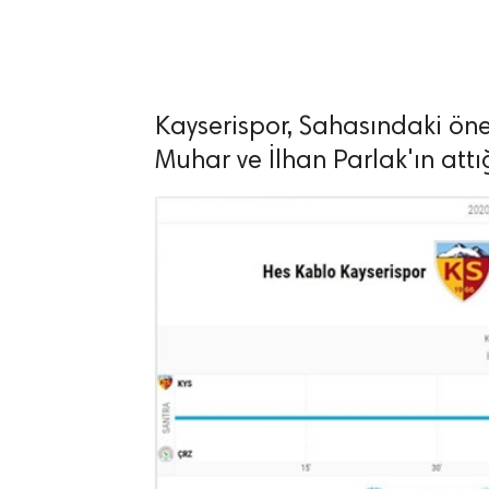
Kayserispor, Sahasındaki öne
lıdır.
Muhar ve İlhan Parlak'ın attığ