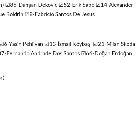
an) ☑88-Damjan Dokovic ☑52-Erik Sabo ☑14-Alexander
e Boldrin ☑8-Fabricio Santos De Jesus
6-Yasin Pehlivan ☑13-İsmail Köybaşı ☑21-Milan Skoda
7-Fernando Andrade Dos Santos ☑66-Doğan Erdoğan
r)