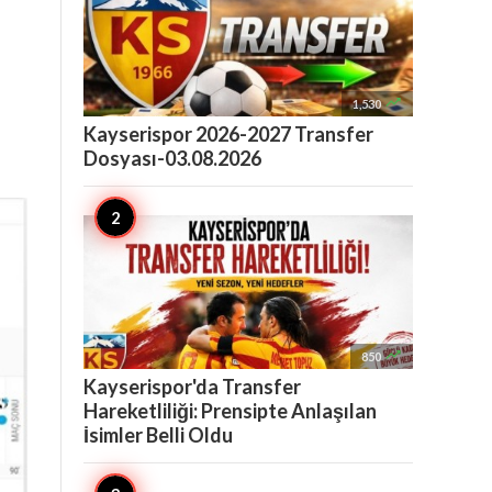

1,530
Kayserispor 2026-2027 Transfer
Dosyası-03.08.2026

850
Kayserispor'da Transfer
Hareketliliği: Prensipte Anlaşılan
İsimler Belli Oldu