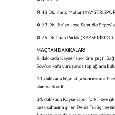
⚽ 48 Dk. Karlo Muhar (KAYSERİSPOR
⚽ 73 Dk. Braian Jose Samudio Segovi
⚽ 76 Dk. İlhan Parlak (KAYSERİSPOR 
MAÇTAN DAKİKALAR!
9. dakikada
Kayserispor öne geçti. Sağ 
Sow'un kafa vuruşunda top ağlarla bulu
13. dakikada köşe atışı sonrasında Tra
alanına döndü.
34. dakikada
Kayserispor farkı ikiye çık
ceza sahasına giren Deniz Türüç, meşin 