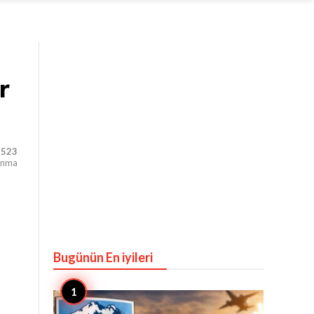
r
,523
unma
Bugünün En iyileri