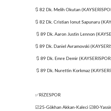
🔃 82 Dk. Melih Okutan (KAYSERİSP
🔃 82 Dk. Cristian Ionut Sapunaru (
🔃 89 Dk. Aaron Justin Lennon (KAY
🔃 89 Dk. Daniel Avramovski (KAYSER
🔃 89 Dk. Emre Demir (KAYSERİSPOR
🔃 89 Dk. Nurettin Korkmaz (KAYSER
✅️RİZESPOR
☑25-Gökhan Akkan-Kaleci ☑80-Yassi