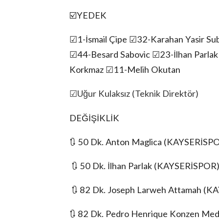
☑️YEDEK
☑1-İsmail Çipe ☑32-Karahan Yasir Su
☑44-Besard Sabovic ☑23-İlhan Parlak
Korkmaz ☑11-Melih Okutan
☑Uğur Kulaksız (Teknik Direktör)
DEĞİŞİKLİK
🔃 50 Dk. Anton Maglica (KAYSERİSP
🔃 50 Dk. İlhan Parlak (KAYSERİSPOR
🔃 82 Dk. Joseph Larweh Attamah (
🔃 82 Dk. Pedro Henrique Konzen Me