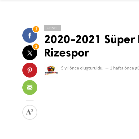
GENEL
1
2020-2021 Süper L
1
Rizespor
5 yıl önce
oluşturuldu.
—
1 hafta önce
gü