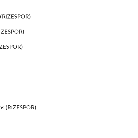
a (RİZESPOR)
(RİZESPOR)
(RİZESPOR)
tos (RİZESPOR)