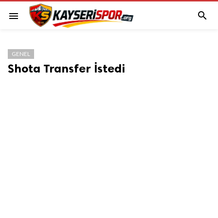

menu
GENEL
Shota Transfer İstedi