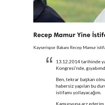
Recep Mamur Yine İstifa
Kayserispor Bakanı Recep Mamur istifa
13.12.2014 tarihinde y
Kongresi’nde, gıyabımd
Ben, tekrar başkan ol
habersiz yapılan bu du
istifamı yollayacağım.
Kamuoyuna arz ederim.