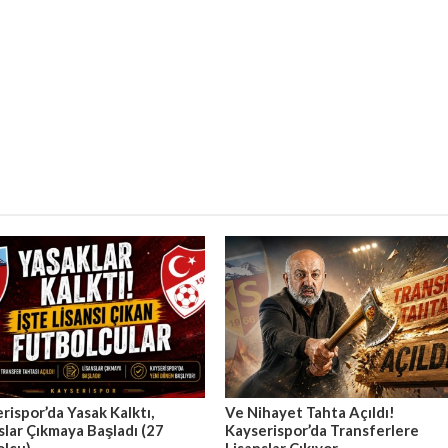
rispor’da Yasak Kalktı,
Ve Nihayet Tahta Açıldı!
slar Çıkmaya Başladı (27
Kayserispor’da Transferlere
olcu)
Lisanslar Çıkıyor.