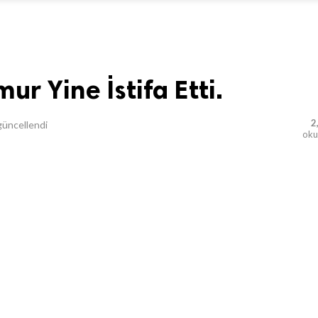
r Yine İstifa Etti.
2
üncellendi
ok