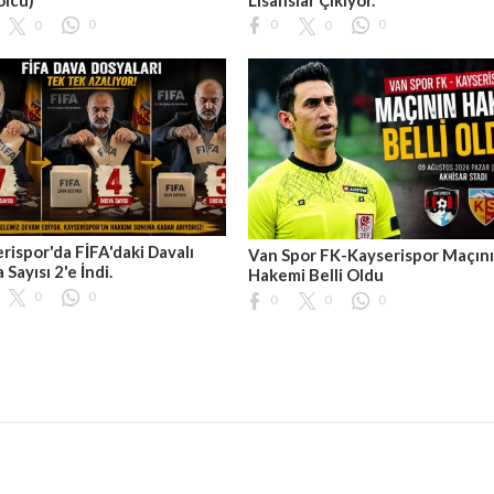
0
0
0
0
0
rispor'da FİFA'daki Davalı
Van Spor FK-Kayserispor Maçın
 Sayısı 2'e İndi.
Hakemi Belli Oldu
0
0
0
0
0