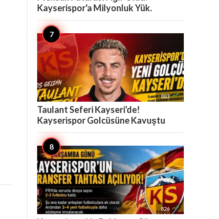
Kayserispor'a Milyonluk Yük.

883
Taulant Seferi Kayseri'de!
Kayserispor Golcüsüne Kavuştu

826