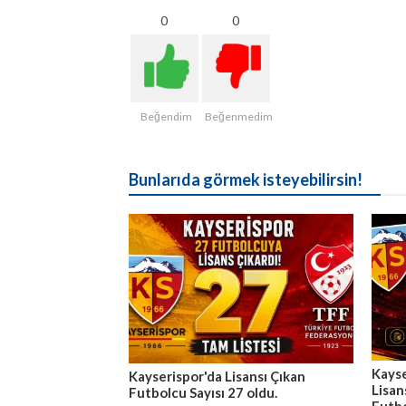
0
0
Beğendim
Beğenmedim
Bunlarıda görmek isteyebilirsin!
Kayse
Kayserispor'da Lisansı Çıkan
Lisan
Futbolcu Sayısı 27 oldu.
Futb