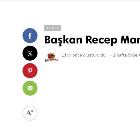
GENEL
Başkan Recep Mamu
11 yıl önce
oluşturuldu.
—
2 hafta önce
g