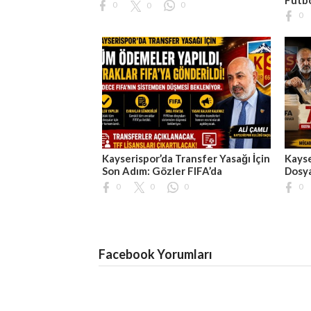
0
0
0
0
Kayserispor’da Transfer Yasağı İçin
Kayse
Son Adım: Gözler FIFA’da
Dosya
0
0
0
0
Facebook Yorumları