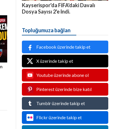
Kayserispor'da FİFA'daki Davalı
Dosya Sayısı 2'e İndi.
Topluğumuza bağlan
Facebook üzerinde takip et
X üzerinde takip et
ın
Youtube üzerinde abone ol
Pinterest üzerinde bize katıl
Tumblr üzerinde takip et
Flickr üzerinde takip et