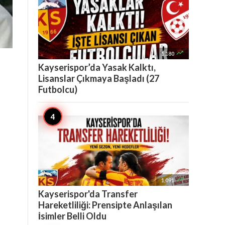

1,180
Kayserispor’da Yasak Kalktı,
Lisanslar Çıkmaya Başladı (27
Futbolcu)

1,091
Kayserispor'da Transfer
Hareketliliği: Prensipte Anlaşılan
İsimler Belli Oldu