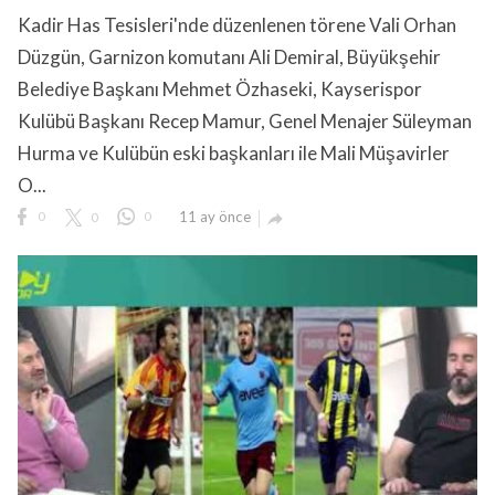
Kadir Has Tesisleri'nde düzenlenen törene Vali Orhan
Düzgün, Garnizon komutanı Ali Demiral, Büyükşehir
Belediye Başkanı Mehmet Özhaseki, Kayserispor
Kulübü Başkanı Recep Mamur, Genel Menajer Süleyman
Hurma ve Kulübün eski başkanları ile Mali Müşavirler
lıdır.
O...
0
0
0
11 ay önce
