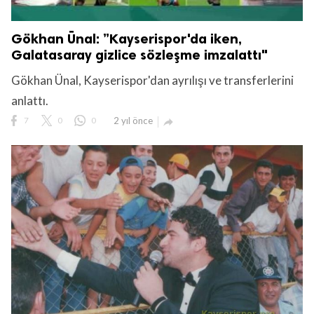
Gökhan Ünal: ”Kayserispor'da iken,
Galatasaray gizlice sözleşme imzalattı"
Gökhan Ünal, Kayserispor'dan ayrılışı ve transferlerini
anlattı.
7
0
0
2 yıl önce
