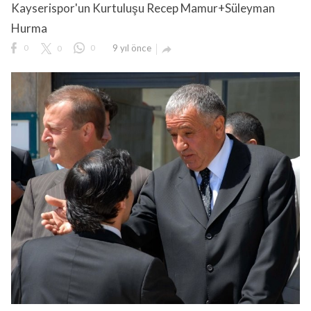
Kayserispor'un Kurtuluşu Recep Mamur+Süleyman
Hurma
0
0
0
9 yıl önce
