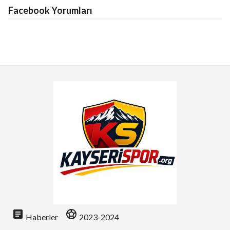
Facebook Yorumları
article
sports_soccer
Haberler
2023-2024