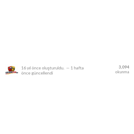
lıdır.
3,094
16 yıl önce
oluşturuldu.
—
1 hafta
okunma
önce
güncellendi