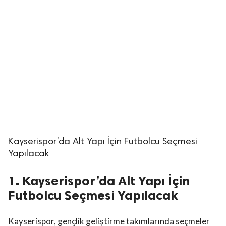
Kayserispor’da Alt Yapı İçin Futbolcu Seçmesi
Yapılacak
1. Kayserispor’da Alt Yapı İçin
Futbolcu Seçmesi Yapılacak
Kayserispor, gençlik geliştirme takımlarında seçmeler