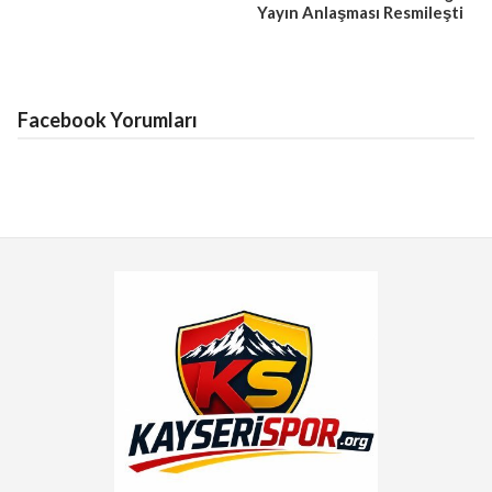
Yayın Anlaşması Resmileşti
Facebook Yorumları