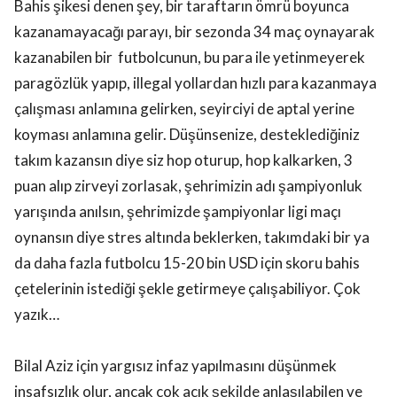
Bahis şikesi denen şey, bir taraftarın ömrü boyunca
kazanamayacağı parayı, bir sezonda 34 maç oynayarak
kazanabilen bir futbolcunun, bu para ile yetinmeyerek
paragözlük yapıp, illegal yollardan hızlı para kazanmaya
çalışması anlamına gelirken, seyirciyi de aptal yerine
koyması anlamına gelir. Düşünsenize, desteklediğiniz
takım kazansın diye siz hop oturup, hop kalkarken, 3
puan alıp zirveyi zorlasak, şehrimizin adı şampiyonluk
yarışında anılsın, şehrimizde şampiyonlar ligi maçı
oynansın diye stres altında beklerken, takımdaki bir ya
da daha fazla futbolcu 15-20 bin USD için skoru bahis
çetelerinin istediği şekle getirmeye çalışabiliyor. Çok
yazık…
Bilal Aziz için yargısız infaz yapılmasını düşünmek
insafsızlık olur, ancak çok açık şekilde anlaşılabilen ve