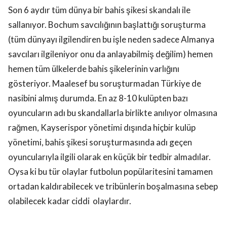
Son 6 aydır tüm dünya bir bahis şikesi skandalı ile
sallanıyor. Bochum savcılığının başlattığı soruşturma
(tüm dünyayı ilgilendiren bu işle neden sadece Almanya
savcıları ilgileniyor onu da anlayabilmiş değilim) hemen
hemen tüm ülkelerde bahis şikelerinin varlığını
gösteriyor. Maalesef bu soruşturmadan Türkiye de
nasibini almış durumda. En az 8-10 kulüpten bazı
oyuncuların adı bu skandallarla birlikte anılıyor olmasına
rağmen, Kayserispor yönetimi dışında hiçbir kulüp
yönetimi, bahis şikesi soruşturmasında adı geçen
oyuncularıyla ilgili olarak en küçük bir tedbir almadılar.
Oysa ki bu tür olaylar futbolun popülaritesini tamamen
ortadan kaldırabilecek ve tribünlerin boşalmasına sebep
olabilecek kadar ciddi olaylardır.