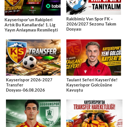
Rakibimiz Van Spor FK –
Kayserispor'un Rakipleri
2026/2027 Sezonu Takım
Artık Bu Kanallarda! 1. Lig
Dosyası
Yayın Anlaşması Resmileşti
Kayserispor 2026-2027
Taulant Seferi Kayseri'de!
Transfer
Kayserispor Golcüsüne
Dosyası-06.08.2026
Kavuştu