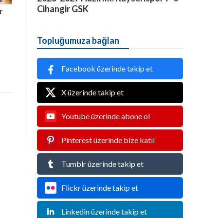
Cihangir GSK
r
Topluğumuza bağlan
Facebook üzerinde takip et
X üzerinde takip et
Youtube üzerinde abone ol
Pinterest üzerinde bize katıl
Tumblr üzerinde takip et
Flickr üzerinde takip et
Linkedin üzerinde takip et