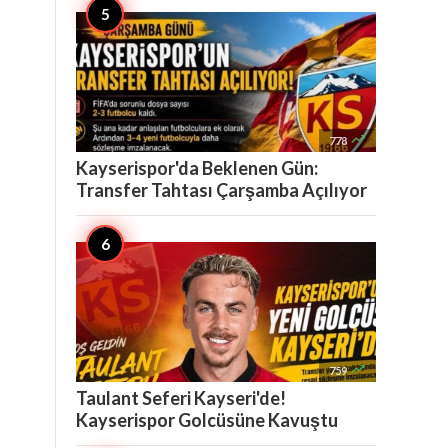

778
Kayserispor'da Beklenen Gün:
Transfer Tahtası Çarşamba Açılıyor

759
Taulant Seferi Kayseri'de!
Kayserispor Golcüsüne Kavuştu