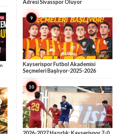
Adresi Sivasspor Oluyor

704
Kayserispor Futbol Akademisi
ın
Seçmeleri Başlıyor-2025-2026

699
2026-2027 Hazırlık: Kayserispor 7-0