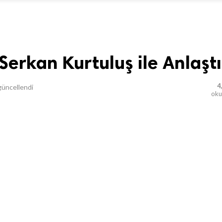
Serkan Kurtuluş ile Anlaştı
4
üncellendi
ok