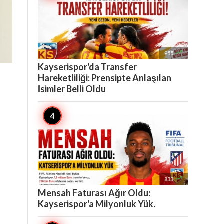

955
Kayserispor'da Transfer
Hareketliliği: Prensipte Anlaşılan
İsimler Belli Oldu

833
Mensah Faturası Ağır Oldu:
Kayserispor'a Milyonluk Yük.