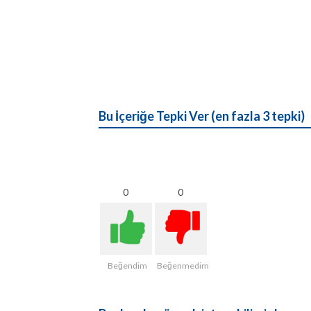
Bu İçeriğe Tepki Ver (en fazla 3 tepki)
0
0
Beğendim
Beğenmedim