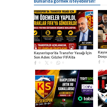
Bunlarıda görmek isteyebilirsin!
Kayse
Kayserispor’da Transfer Yasağı İçin
Dosya
Son Adım: Gözler FIFA’da
0
0
0
0