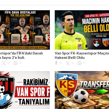
rispor'da FİFA'daki Davalı
Van Spor FK-Kayserispor Maçın
 Sayısı 2'e İndi.
Hakemi Belli Oldu
0
0
0
0
0