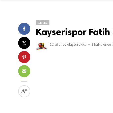
GENEL
Kayserispor Fatih 
12 yıl önce
oluşturuldu.
—
1 hafta önce
g