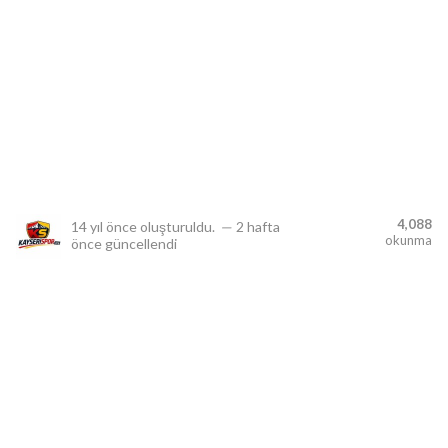
lıdır.
4,088
14 yıl önce
oluşturuldu.
—
2 hafta
okunma
önce
güncellendi