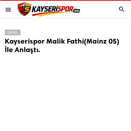

menu
GENEL
Kayserispor Malik Fathi(Mainz 05)
İle Anlaştı.