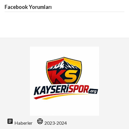
Facebook Yorumları
article
sports_soccer
Haberler
2023-2024