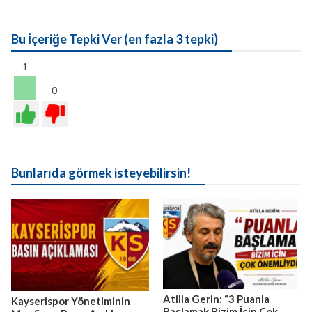
Bu İçeriğe Tepki Ver (en fazla 3 tepki)
1
0
Bunlarıda görmek isteyebilirsin!
Atilla Gerin: “3 Puanla
Kayserispor Yönetiminin
Başlamak Bizim İçin Çok