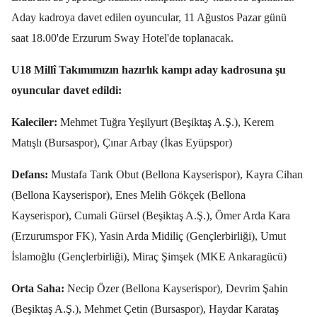
Aday kadroya davet edilen oyuncular, 11 Ağustos Pazar günü
saat 18.00'de Erzurum Sway Hotel'de toplanacak.
U18 Millî Takımımızın hazırlık kampı aday kadrosuna şu
oyuncular davet edildi:
Kaleciler:
Mehmet Tuğra Yeşilyurt (Beşiktaş A.Ş.), Kerem
Matışlı (Bursaspor), Çınar Arbay (İkas Eyüpspor)
Defans:
Mustafa Tarık Obut (Bellona Kayserispor), Kayra Cihan
(Bellona Kayserispor), Enes Melih Gökçek (Bellona
Kayserispor), Cumali Gürsel (Beşiktaş A.Ş.), Ömer Arda Kara
(Erzurumspor FK), Yasin Arda Midiliç (Gençlerbirliği), Umut
İslamoğlu (Gençlerbirliği), Miraç Şimşek (MKE Ankaragücü)
Orta Saha:
Necip Özer (Bellona Kayserispor), Devrim Şahin
(Beşiktaş A.Ş.), Mehmet Çetin (Bursaspor), Haydar Karataş