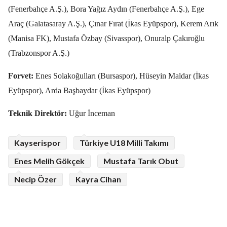
(Fenerbahçe A.Ş.), Bora Yağız Aydın (Fenerbahçe A.Ş.), Ege
Araç (Galatasaray A.Ş.), Çınar Fırat (İkas Eyüpspor), Kerem Arık
(Manisa FK), Mustafa Özbay (Sivasspor), Onuralp Çakıroğlu
(Trabzonspor A.Ş.)
Forvet:
Enes Solakoğulları (Bursaspor), Hüseyin Maldar (İkas
Eyüpspor), Arda Başbaydar (İkas Eyüpspor)
Teknik Direktör:
Uğur İnceman
Kayserispor
Türkiye U18 Milli Takımı
Enes Melih Gökçek
Mustafa Tarık Obut
Necip Özer
Kayra Cihan