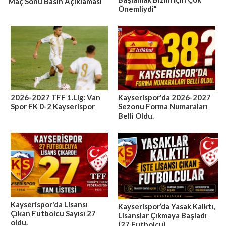
Maç Sonu Basın Açıklaması
Önemliydi”
2026-2027 TFF 1.Lig: Van
Kayserispor'da 2026-2027
Spor FK 0-2 Kayserispor
Sezonu Forma Numaraları
Belli Oldu.
Kayserispor'da Lisansı
Kayserispor’da Yasak Kalktı,
Çıkan Futbolcu Sayısı 27
Lisanslar Çıkmaya Başladı
oldu.
(27 Futbolcu)