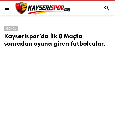

menu
GENEL
Kayserispor'da İlk 8 Maçta
sonradan oyuna giren futbolcular.