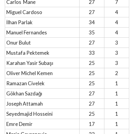
Carlos Mane
27
7
Miguel Cardoso
27
4
İlhan Parlak
34
4
Manuel Fernandes
35
4
Onur Bulut
27
3
Mustafa Pektemek
33
3
Karahan Yasir Subaşı
25
3
Oliver Michel Kemen
25
2
Ramazan Civelek
25
1
Gökhan Sazdağı
27
1
Joseph Attamah
27
1
Seyedmajid Hosseini
25
1
Emre Demir
17
1