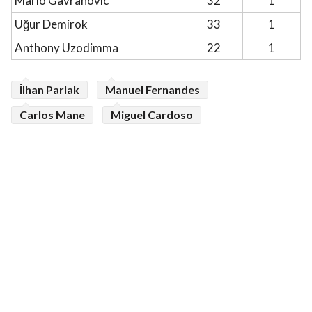
Mario Gavranovic
32
1
Uğur Demirok
33
1
Anthony Uzodimma
22
1
İlhan Parlak
Manuel Fernandes
Carlos Mane
Miguel Cardoso