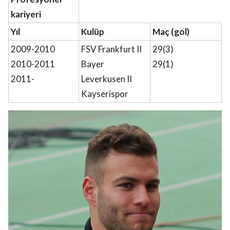
kariyeri
Yıl
Kulüp
Maç (gol)
2009-2010
FSV Frankfurt II
29(3)
2010-2011
Bayer
29(1)
2011-
Leverkusen II
Kayserispor