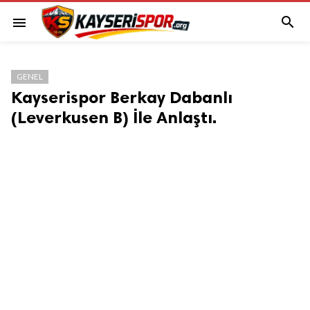

menu
GENEL
Kayserispor Berkay Dabanlı
(Leverkusen B) İle Anlaştı.