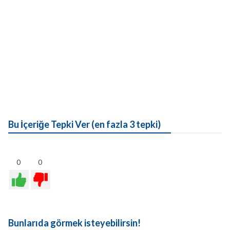
Bu İçeriğe Tepki Ver (en fazla 3 tepki)
0
0
Bunlarıda görmek isteyebilirsin!