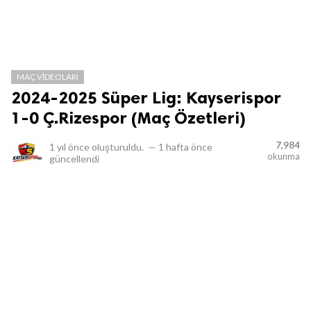
MAÇ VIDEOLARI
2024-2025 Süper Lig: Kayserispor
1-0 Ç.Rizespor (Maç Özetleri)
7,984
1 yıl önce
oluşturuldu.
—
1 hafta önce
okunma
güncellendi