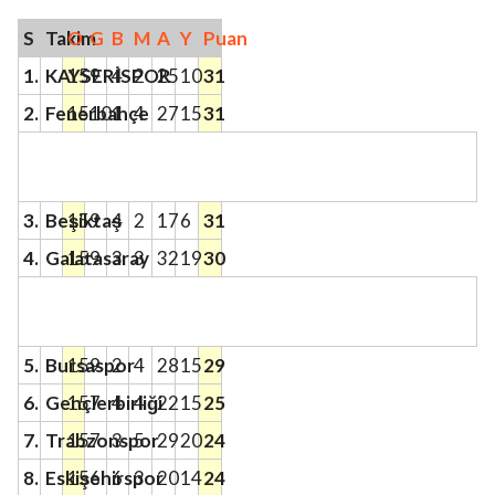
S
Takim
O
G
B
M
A
Y
Puan
1.
KAYSERİSPOR
15
9
4
2
25
10
31
2.
Fenerbahçe
15
10
1
4
27
15
31
3.
Beşiktaş
15
9
4
2
17
6
31
4.
Galatasaray
15
9
3
3
32
19
30
5.
Bursaspor
15
9
2
4
28
15
29
6.
Gençlerbirliği
15
7
4
4
22
15
25
7.
Trabzonspor
15
7
3
5
29
20
24
8.
Eskişehirspor
15
6
6
3
20
14
24