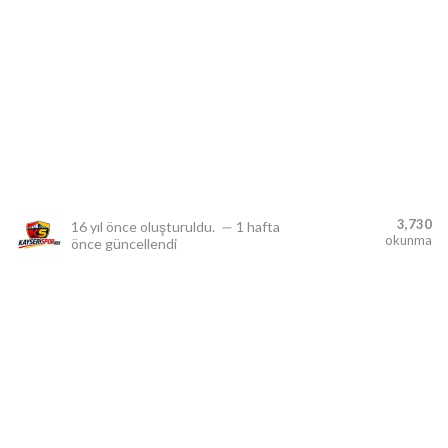
lıdır.
3,730
16 yıl önce
oluşturuldu.
—
1 hafta
okunma
önce
güncellendi