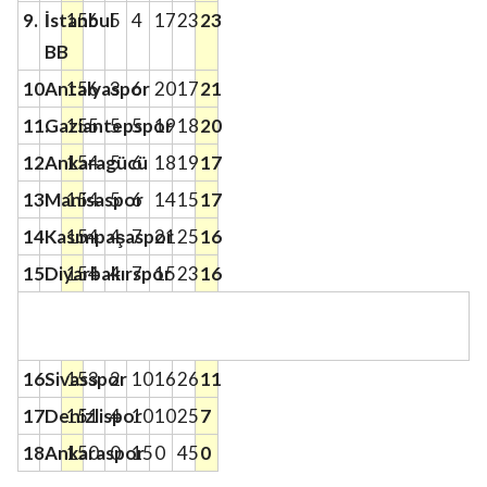
9.
İstanbul
15
6
5
4
17
23
23
BB
10.
Antalyaspor
15
6
3
6
20
17
21
11.
Gaziantepspor
15
5
5
5
19
18
20
12.
Ankaragücü
15
4
5
6
18
19
17
13.
Manisaspor
15
4
5
6
14
15
17
14.
Kasımpaşaspor
15
4
4
7
21
25
16
15.
Diyarbakırspor
15
4
4
7
15
23
16
16.
Sivasspor
15
3
2
10
16
26
11
17.
Denizlispor
15
1
4
10
10
25
7
18.
Ankaraspor
15
0
0
15
0
45
0